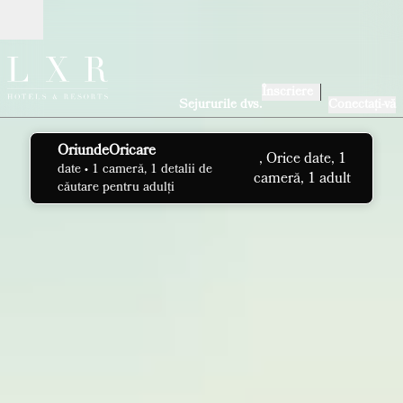
Salt la conținut
Deschide
Înscriere
Sejururile dvs.
Conectați-vă
OriundeOricare
, Orice date, 1
date
• 1 cameră, 1 detalii de
cameră, 1 adult
căutare pentru adulți