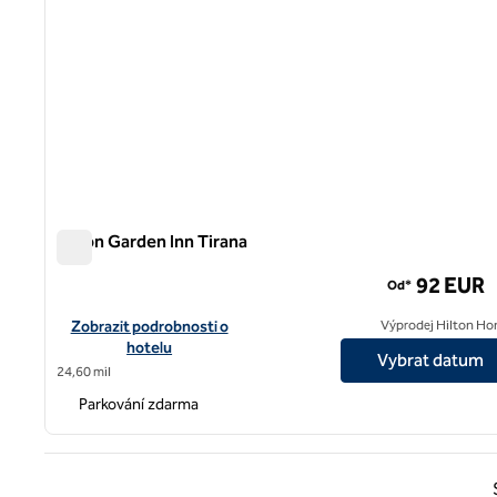
Hilton Garden Inn Tirana
Hilton Garden Inn Tirana
92 EUR
Od*
Zobrazit podrobnosti o hotelu Hilton Garden Inn Tirana
Zobrazit podrobnosti o
Výprodej Hilton Ho
hotelu
Vybrat datum
24,60 mil
Parkování zdarma
Předc