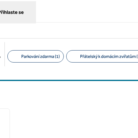
Přihlaste se
Parkování zdarma (1)
Přátelský k domácím zvířatům (
y
Doporučené filtry
/
12
další obrázek