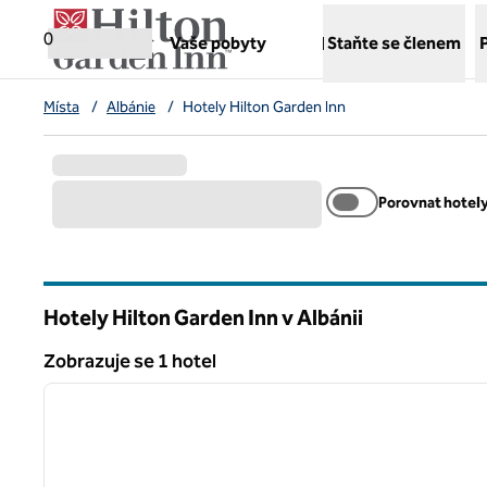
Přejít na obsah
,
otvírá novou záložku
0
Vaše pobyty
Staňte se členem
Místa
/
Albánie
/
Hotely Hilton Garden Inn
Porovnat hotel
Hotely Hilton Garden Inn v Albánii
Zobrazuje se 1 hotel
1
Zobrazuje se 1 hotel
předchozí obrázek
1 z 12