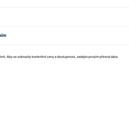
Strana 1 z 1
ním
nit. Aby se zobrazily konkrétní ceny a dostupnost, zadejte prosím přesná data.