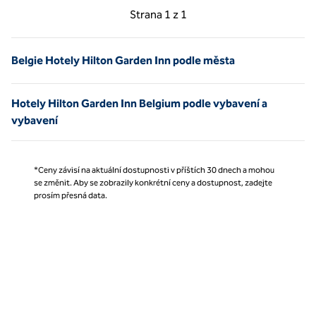
Předchozí strana, 1 z 1
Další strana, 1 z 1
Strana
1 z 1
Strana 1 z 1
Belgie Hotely Hilton Garden Inn podle města
Hotely Hilton Garden Inn Belgium podle vybavení a
vybavení
*Ceny závisí na aktuální dostupnosti v příštích 30 dnech a mohou
se změnit. Aby se zobrazily konkrétní ceny a dostupnost, zadejte
prosím přesná data.