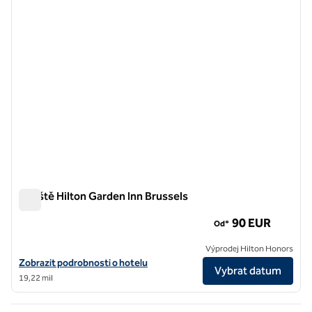
Letiště Hilton Garden Inn Brussels
Letiště Hilton Garden Inn Brussels
90 EUR
Od*
Výprodej Hilton Honors
Zobrazit podrobnosti o hotelu Hilton Garden Inn Brussels Airport
Zobrazit podrobnosti o hotelu
Vybrat datum
19,22 mil