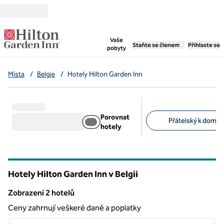
Přejít na obsah
,
otevře se nová záložka
Vaše
Staňte se členem
Přihlaste se
pobyty
Místa
/
Belgie
/
Hotely Hilton Garden Inn
Porovnat
Přátelský k domác
hotely
Doporučené filtry
Hotely Hilton Garden Inn v Belgii
Zobrazení 2 hotelů
Zobrazení 2 hotelů
Ceny zahrnují veškeré daně a poplatky
1
/
12
předchozí obrázek
další o
1 z 12