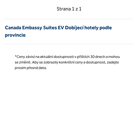
Předchozí strana, 1 z 1
Další strana, 1 z 1
Strana
1 z 1
Strana 1 z 1
Canada Embassy Suites EV Dobíjecí hotely podle
provincie
*Ceny závisí na aktuální dostupnosti v příštích 30 dnech a mohou
se změnit. Aby se zobrazily konkrétní ceny a dostupnost, zadejte
prosím přesná data.