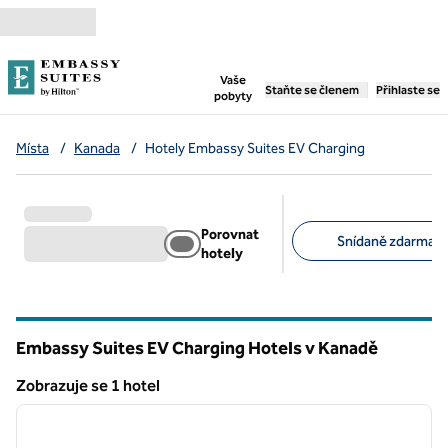
Přejít na obsah
,
otevře se nová záložka
Vaše
Staňte se členem
Přihlaste se
pobyty
Místa
/
Kanada
/
Hotely Embassy Suites EV Charging
Porovnat
Snídaně zdarma (1
hotely
Doporučené filtry
Embassy Suites EV Charging Hotels v Kanadě
Zobrazuje se 1 hotel
1
/
11
Zobrazuje se 1 hotel
předchozí obrázek
další o
1 z 11