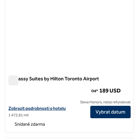
Embassy Suites by Hilton Toronto Airport
Embassy Suites by Hilton Toronto Airport
189 USD
Od*
Sleva Honors, nelze refundovat
Zobrazit podrobnosti o hotelu Embassy Suites by Hilton Toronto Air
Zobrazit podrobnosti o hotelu
Vybrat datum
1 472,81 mil
Snídaně zdarma