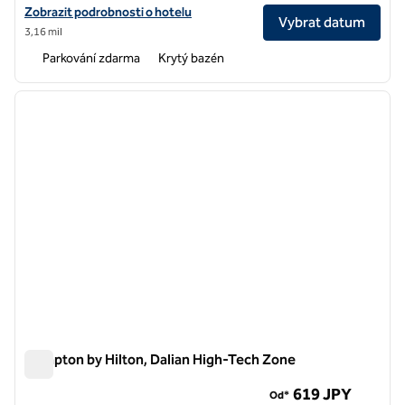
Zobrazit podrobnosti o hotelu Hilton Dalian
Zobrazit podrobnosti o hotelu
Vybrat datum
3,16 mil
Parkování zdarma
Krytý bazén
1
/
12
předchozí obrázek
další o
1 z 12
Hampton by Hilton, Dalian High-Tech Zone
Hampton by Hilton, Dalian High-Tech Zone
619 JPY
Od*