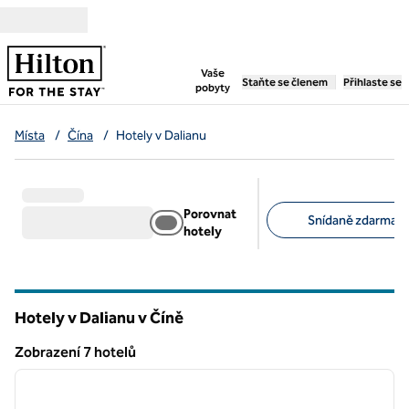
Přejít na obsah
,
otevře se nová záložka
Vaše
Staňte se členem
Přihlaste se
pobyty
Místa
/
Čína
/
Hotely v Dalianu
Porovnat
Snídaně zdarma (3
hotely
Doporučené filtry
Hotely v Dalianu v Číně
Zobrazení 7 hotelů
1
/
12
Zobrazení 7 hotelů
předchozí obrázek
další o
1 z 12