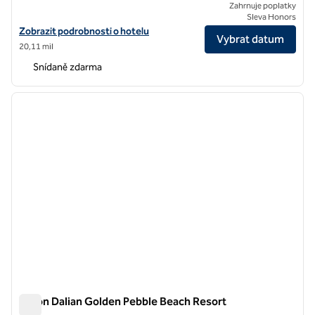
Zahrnuje poplatky
Sleva Honors
Zobrazit podrobnosti o hotelu Hampton by Hilton Dalian Jinpu
Zobrazit podrobnosti o hotelu
Vybrat datum
20,11 mil
Snídaně zdarma
1
/
12
předchozí obrázek
další o
1 z 12
Hilton Dalian Golden Pebble Beach Resort