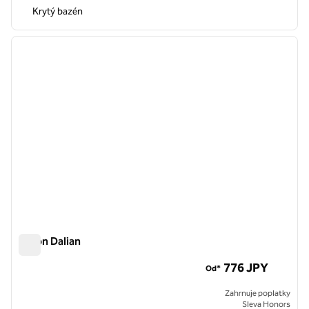
Krytý bazén
1
/
12
předchozí obrázek
další o
1 z 12
Hilton Dalian
Hilton Dalian
776 JPY
Od*
Zahrnuje poplatky
Sleva Honors