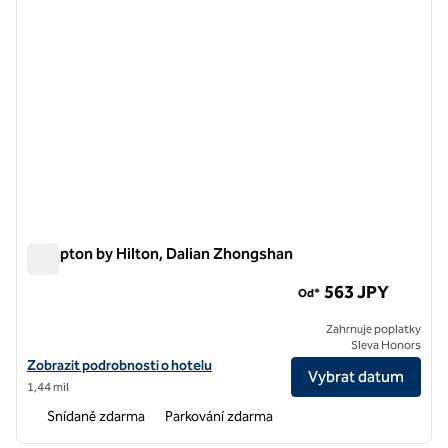
Hampton by Hilton, Dalian Zhongshan
Hampton by Hilton, Dalian Zhongshan
563 JPY
Od*
Zahrnuje poplatky
Sleva Honors
Zobrazit detaily hotelu Hampton by Hilton, Dalian Zhongshan
Zobrazit podrobnosti o hotelu
Vybrat datum
1,44 mil
Snídaně zdarma
Parkování zdarma
1
/
12