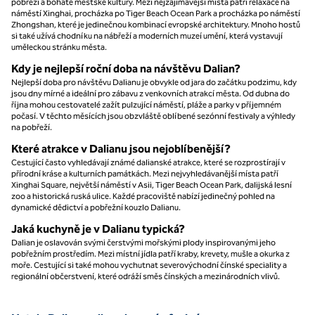
pobřeží a bohaté městské kultury. Mezi nejzajímavější místa patří relaxace na
náměstí Xinghai, procházka po Tiger Beach Ocean Park a procházka po náměstí
Zhongshan, které je jedinečnou kombinací evropské architektury. Mnoho hostů
si také užívá chodníku na nábřeží a moderních muzeí umění, která vystavují
uměleckou stránku města.
Kdy je nejlepší roční doba na návštěvu Dalian?
Nejlepší doba pro návštěvu Dalianu je obvykle od jara do začátku podzimu, kdy
jsou dny mírné a ideální pro zábavu z venkovních atrakcí města. Od dubna do
října mohou cestovatelé zažít pulzující náměstí, pláže a parky v příjemném
počasí. V těchto měsících jsou obzvláště oblíbené sezónní festivaly a výhledy
na pobřeží.
Které atrakce v Dalianu jsou nejoblíbenější?
Cestující často vyhledávají známé dalianské atrakce, které se rozprostírají v
přírodní kráse a kulturních památkách. Mezi nejvyhledávanější místa patří
Xinghai Square, největší náměstí v Asii, Tiger Beach Ocean Park, dalijská lesní
zoo a historická ruská ulice. Každé pracoviště nabízí jedinečný pohled na
dynamické dědictví a pobřežní kouzlo Dalianu.
Jaká kuchyně je v Dalianu typická?
Dalian je oslavován svými čerstvými mořskými plody inspirovanými jeho
pobřežním prostředím. Mezi místní jídla patří kraby, krevety, mušle a okurka z
moře. Cestující si také mohou vychutnat severovýchodní čínské speciality a
regionální občerstvení, které odráží směs čínských a mezinárodních vlivů.