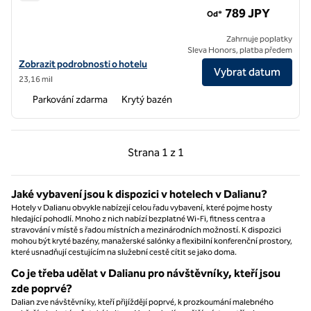
Hilton Dalian Golden Pebble Beach Resort
789 JPY
Od*
Zahrnuje poplatky
Sleva Honors, platba předem
Zobrazit detaily hotelu v hotelu Hilton Dalian Golden Pebble Beach R
Zobrazit podrobnosti o hotelu
Vybrat datum
23,16 mil
Parkování zdarma
Krytý bazén
Předchozí strana, 1 z 1
Další strana, 1 z 1
Strana
1 z 1
Strana 1 z 1
Jaké vybavení jsou k dispozici v hotelech v Dalianu?
Hotely v Dalianu obvykle nabízejí celou řadu vybavení, které pojme hosty
hledající pohodlí. Mnoho z nich nabízí bezplatné Wi-Fi, fitness centra a
stravování v místě s řadou místních a mezinárodních možností. K dispozici
mohou být kryté bazény, manažerské salónky a flexibilní konferenční prostory,
které usnadňují cestujícím na služební cestě cítit se jako doma.
Co je třeba udělat v Dalianu pro návštěvníky, kteří jsou
zde poprvé?
Dalian zve návštěvníky, kteří přijíždějí poprvé, k prozkoumání malebného