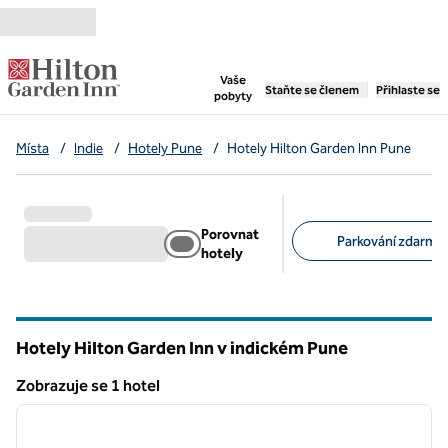
Přejít na obsah
,
otevře se nová záložka
Vaše
Staňte se členem
Přihlaste se
pobyty
Místa
/
Indie
/
Hotely Pune
/
Hotely Hilton Garden Inn Pune
Porovnat
Parkování zdarma 
hotely
Doporučené filtry
Hotely Hilton Garden Inn v indickém Pune
Zobrazuje se 1 hotel
1
/
12
Zobrazuje se 1 hotel
předchozí obrázek
další o
1 z 12