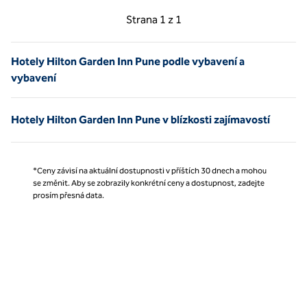
Předchozí strana, 1 z 1
Další strana, 1 z 1
Strana
1 z 1
Strana 1 z 1
Hotely Hilton Garden Inn Pune podle vybavení a
vybavení
Hotely Hilton Garden Inn Pune v blízkosti zajímavostí
*Ceny závisí na aktuální dostupnosti v příštích 30 dnech a mohou
se změnit. Aby se zobrazily konkrétní ceny a dostupnost, zadejte
prosím přesná data.