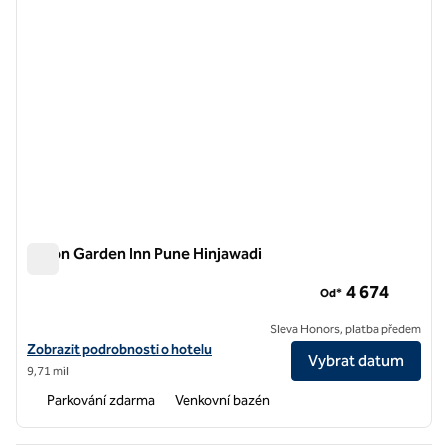
Hilton Garden Inn Pune Hinjawadi
Hilton Garden Inn Pune Hinjawadi
4 674
Od*
Sleva Honors, platba předem
Zobrazit podrobnosti o hotelu Hilton Garden Inn Pune Hinjawadi
Zobrazit podrobnosti o hotelu
Vybrat datum
9,71 mil
Parkování zdarma
Venkovní bazén