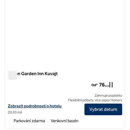
Hilton Garden Inn Kuvajt
Hilton Garden Inn Kuvajt
76...| |
Od*
Zahrnuje poplatky
Flexibilní pobyty, více úspor Honors
Zobrazit podrobnosti o hotelu Hilton Garden Inn v Kuvajtu
Zobrazit podrobnosti o hotelu
Vybrat datum
20,95 mil
Parkování zdarma
Venkovní bazén