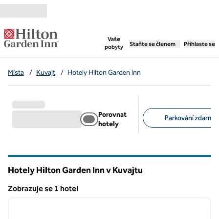
Přejít na obsah
,
otevře se nová záložka
Vaše
Staňte se členem
Přihlaste se
pobyty
Místa
/
Kuvajt
/
Hotely Hilton Garden Inn
Porovnat
Parkování zdarma 
hotely
Doporučené filtry
Hotely Hilton Garden Inn v Kuvajtu
Zobrazuje se 1 hotel
1
/
12
Zobrazuje se 1 hotel
předchozí obrázek
další o
1 z 12