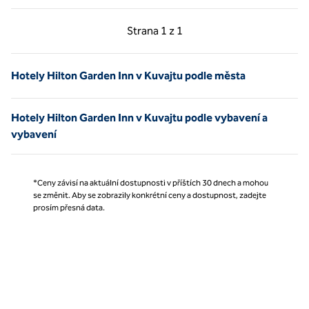
Předchozí strana, 1 z 1
Další strana, 1 z 1
Strana
1 z 1
Strana 1 z 1
Hotely Hilton Garden Inn v Kuvajtu podle města
Hotely Hilton Garden Inn v Kuvajtu podle vybavení a
vybavení
*Ceny závisí na aktuální dostupnosti v příštích 30 dnech a mohou
se změnit. Aby se zobrazily konkrétní ceny a dostupnost, zadejte
prosím přesná data.