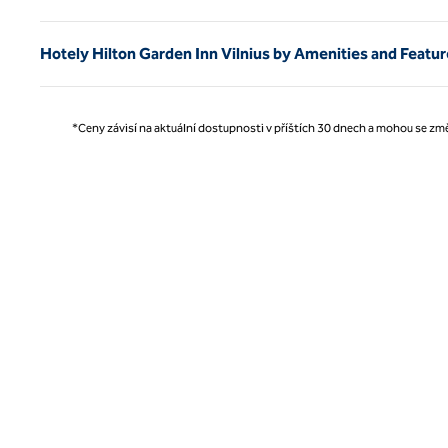
Hotely Hilton Garden Inn Vilnius by Amenities and Featu
*Ceny závisí na aktuální dostupnosti v příštích 30 dnech a mohou se změ