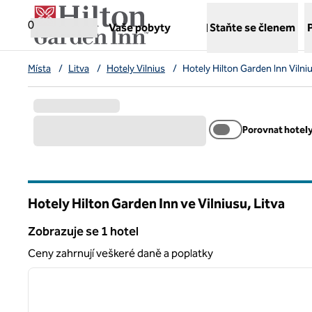
Přejít na obsah
,
otvírá novou záložku
0
Vaše pobyty
Staňte se členem
Místa
/
Litva
/
Hotely Vilnius
/
Hotely Hilton Garden Inn Vilni
Porovnat hotel
Hotely Hilton Garden Inn ve Vilniusu, Litva
Zobrazuje se 1 hotel
Zobrazuje se 1 hotel
Ceny zahrnují veškeré daně a poplatky
1
předchozí obrázek
1 z 12