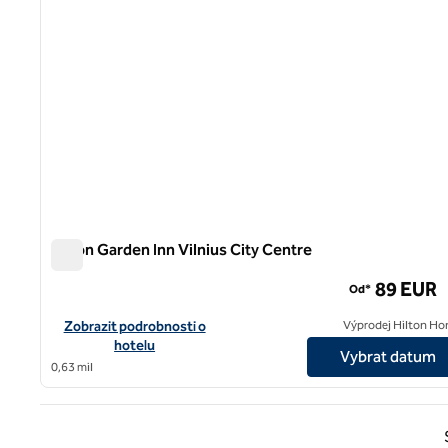
Hilton Garden Inn Vilnius City Centre
Hilton Garden Inn Vilnius City Centre
89 EUR
Od*
Zobrazit detaily hotelu v centru města Hilton Garden Inn Vilniu
Zobrazit podrobnosti o
Výprodej Hilton Ho
hotelu
Vybrat datum
0,63 mil
Předc