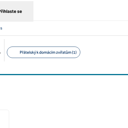
Přihlaste se
us
Přátelský k domácím zvířatům (1)
y
Doporučené filtry
/
12
další obrázek