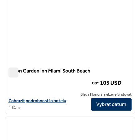
Hilton Garden Inn Miami South Beach
Hilton Garden Inn Miami South Beach
105 USD
Od*
Sleva Honors, nelze refundovat
Zobrazit podrobnosti o hotelu Hilton Garden Inn Miami South Beach
Zobrazit podrobnosti o hotelu
Vybrat datum
4,81 mil
1
/
12
předchozí obrázek
další o
1 z 12