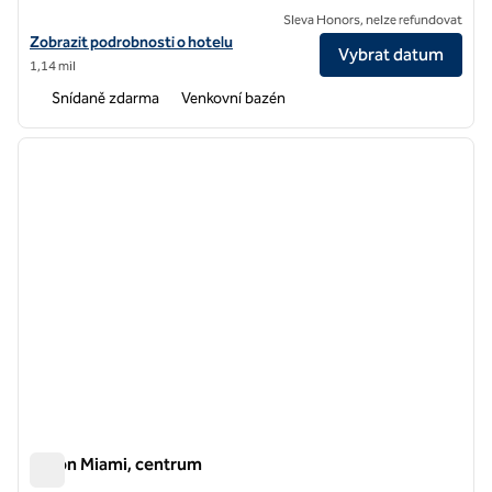
Sleva Honors, nelze refundovat
Zobrazit podrobnosti o hotelu Homewood Suites by Hilton Miami Do
Zobrazit podrobnosti o hotelu
Vybrat datum
1,14 mil
Snídaně zdarma
Venkovní bazén
1
/
12
předchozí obrázek
další o
1 z 12
Hilton Miami, centrum
Hilton Miami, centrum