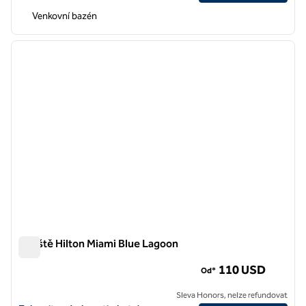
Venkovní bazén
1
/
12
předchozí obrázek
další o
1 z 12
Letiště Hilton Miami Blue Lagoon
Letiště Hilton Miami Blue Lagoon
110 USD
Od*
Sleva Honors, nelze refundovat