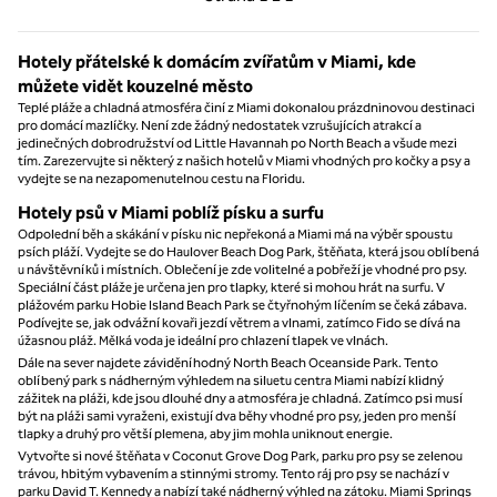
Strana 1 z 1
Hotely přátelské k domácím zvířatům v Miami, kde
můžete vidět kouzelné město
Teplé pláže a chladná atmosféra činí z Miami dokonalou prázdninovou destinaci
pro domácí mazlíčky. Není zde žádný nedostatek vzrušujících atrakcí a
jedinečných dobrodružství od Little Havannah po North Beach a všude mezi
tím. Zarezervujte si některý z našich hotelů v Miami vhodných pro kočky a psy a
vydejte se na nezapomenutelnou cestu na Floridu.
Hotely psů v Miami poblíž písku a surfu
Odpolední běh a skákání v písku nic nepřekoná a Miami má na výběr spoustu
psích pláží. Vydejte se do Haulover Beach Dog Park, štěňata, která jsou oblíbená
u návštěvníků i místních. Oblečení je zde volitelné a pobřeží je vhodné pro psy.
Speciální část pláže je určena jen pro tlapky, které si mohou hrát na surfu. V
plážovém parku Hobie Island Beach Park se čtyřnohým líčením se čeká zábava.
Podívejte se, jak odvážní kovaři jezdí větrem a vlnami, zatímco Fido se dívá na
úžasnou pláž. Mělká voda je ideální pro chlazení tlapek ve vlnách.
Dále na sever najdete záviděníhodný North Beach Oceanside Park. Tento
oblíbený park s nádherným výhledem na siluetu centra Miami nabízí klidný
zážitek na pláži, kde jsou dlouhé dny a atmosféra je chladná. Zatímco psi musí
být na pláži sami vyraženi, existují dva běhy vhodné pro psy, jeden pro menší
tlapky a druhý pro větší plemena, aby jim mohla uniknout energie.
Vytvořte si nové štěňata v Coconut Grove Dog Park, parku pro psy se zelenou
trávou, hbitým vybavením a stinnými stromy. Tento ráj pro psy se nachází v
parku David T. Kennedy a nabízí také nádherný výhled na zátoku. Miami Springs