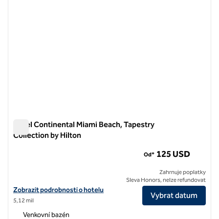
Hotel Continental Miami Beach, Tapestry
Collection by Hilton
Hotel Continental Miami Beach, Tapestry Collection by Hilton
125 USD
Od*
Zahrnuje poplatky
Sleva Honors, nelze refundovat
Zobrazit podrobnosti o hotelu Continental Miami Beach, Tapestry Col
Zobrazit podrobnosti o hotelu
Vybrat datum
5,12 mil
Venkovní bazén