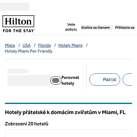
Přejít na obsah
,
otevře se nová záložka
Vaše
Staňte se členem
Přihlaste se
pobyty
Místa
/
USA
/
Florida
/
Hotely Miami
/
Hotely Miami Pet-Friendly
Porovnat
Pláž (4)
hotely
Doporučené filtry
Hotely přátelské k domácím zvířatům v Miami,
FL
Florida
Zobrazení 20 hotelů
1
/
12
Zobrazení 20 hotelů
předchozí obrázek
další o
1 z 12