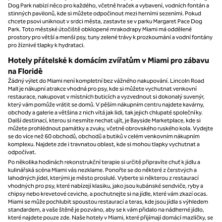
Dog Park nabízí něco pro každého, včetně hraček a vybavení, vodních fontán a
stinných pavilonů, kde si můžete odpočinout mezi herními sezeními. Pokud
chcete psovi uniknout v srdci města, zastavte se v parku Margaret Pace Dog
Park. Toto městské útočiště obklopené mrakodrapy Miami má oddělené
prostory pro větší a menší psy, tuny zelené trávy k prozkoumání a vodní fontány
pro žíznivé tlapky k hydrataci.
Hotely přátelské k domácím zvířatům v Miami pro zábavu
na Floridě
Žádný výlet do Miami není kompletní bez vážného nakupování. Lincoln Road
Mall je nákupní atrakce vhodná pro psy, kde si můžete vychutnat venkovní
restaurace, nakupovat v místních buticích a vyzvednout si dokonalý suvenýr,
který vám pomůže vrátit se domů. V pěším nákupním centru najdete kavárny,
obchody a galerie a většina z nich vítá jak lidi, tak jejich chlupaté společníky.
Další destinací, kterou si nesmíte nechat ujít, je Bayside Marketplace, kde si
můžete prohlédnout památky a zvuky, včetně obrovského ruského kola. Vydejte
se do více než 60 obchodů, obchodů a butiků v celém venkovním nákupním
komplexu. Najdete zde i travnatou oblast, kde si mohou tlapky vychutnat a
odpočívat.
Po několika hodinách rekonstrukční terapie si určitě připravíte chuť k jídlu a
kulinářská scéna Miami vás nezklame. Ponořte se do některé z čerstvých a
lahodných jídel, kterými je město proslulé. Vyberte si některou z restaurací
vhodných pro psy, které nabízejí klasiku, jako jsou kubánské sendviče, ryby a
chipsy nebo krevetové ceviche, a pochutnejte si na jídle, které vám zkazí ocas.
Miami se může pochlubit spoustou restaurací a teras, kde jsou jídla s výhledem
standardem, a vaše štěně je pozváno, aby se k vám přidalo na nádherné jídlo,
které najdete pouze zde. Naše hotely v Miami, které přijímají domácí mazlíčky, se