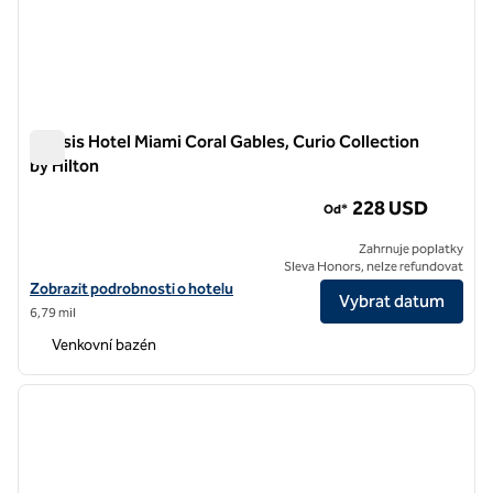
THesis Hotel Miami Coral Gables, Curio Collection
by Hilton
THesis Hotel Miami Coral Gables, Curio Collection by Hilton
228 USD
Od*
Zahrnuje poplatky
Sleva Honors, nelze refundovat
Zobrazit podrobnosti o hotelu THesis Hotel Miami Coral Gables, Curio
Zobrazit podrobnosti o hotelu
Vybrat datum
6,79 mil
Venkovní bazén
1
/
12
předchozí obrázek
další o
1 z 12