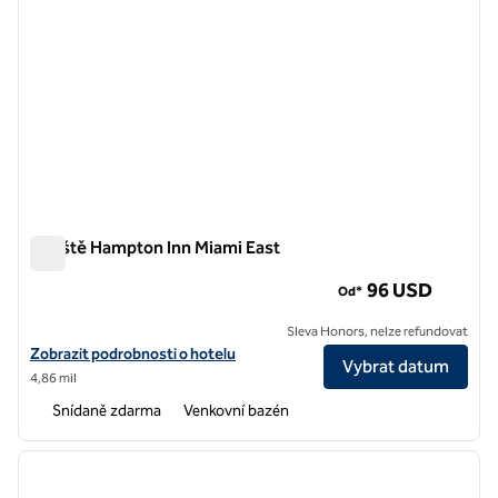
Letiště Hampton Inn Miami East
Letiště Hampton Inn Miami East
96 USD
Od*
Sleva Honors, nelze refundovat
Zobrazit podrobnosti o hotelu na letišti Hampton Inn Miami Airport E
Zobrazit podrobnosti o hotelu
Vybrat datum
4,86 mil
Snídaně zdarma
Venkovní bazén
1
/
12
předchozí obrázek
další o
1 z 12