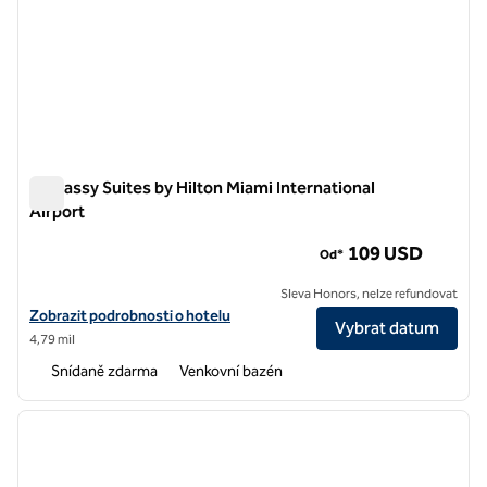
Embassy Suites by Hilton Miami International
Airport
Embassy Suites by Hilton Miami International Airport
109 USD
Od*
Sleva Honors, nelze refundovat
Zobrazit podrobnosti o hotelu Embassy Suites by Hilton Miami Intern
Zobrazit podrobnosti o hotelu
Vybrat datum
4,79 mil
Snídaně zdarma
Venkovní bazén
1
/
12
předchozí obrázek
další o
1 z 12