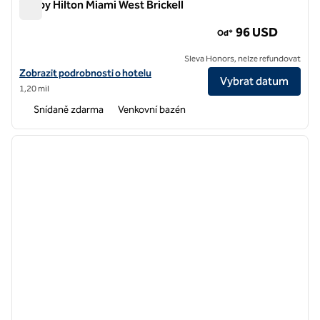
Tru by Hilton Miami West Brickell
Tru by Hilton Miami West Brickell
96 USD
Od*
Sleva Honors, nelze refundovat
Zobrazit detaily hotelu Tru by Hilton Miami West Brickell
Zobrazit podrobnosti o hotelu
Vybrat datum
1,20 mil
Snídaně zdarma
Venkovní bazén
1
/
12
předchozí obrázek
další o
1 z 12