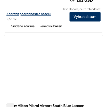
102 USD
Od*
Sleva Honors, nelze refundovat
Zobrazit podrobnosti o hotelu Homewood Suites by Hilton Miami-Ai
Zobrazit podrobnosti o hotelu
Vybrat datum
5,68 mil
Snídaně zdarma
Venkovní bazén
1
/
12
předchozí obrázek
další o
1 z 12
Tru by Hilton Miami Airport South Blue Lagoon