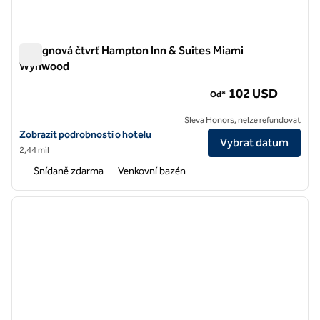
Designová čtvrť Hampton Inn & Suites Miami
Wynwood
Designová čtvrť Hampton Inn & Suites Miami Wynwood
102 USD
Od*
Sleva Honors, nelze refundovat
Zobrazit detaily hotelu v designové čtvrti Hampton Inn & Suites Mi
Zobrazit podrobnosti o hotelu
Vybrat datum
2,44 mil
Snídaně zdarma
Venkovní bazén
1
/
12
předchozí obrázek
další o
1 z 12