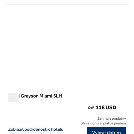
1
/
8
předchozí obrázek
další o
1 z 8
Hotel Grayson Miami SLH
Hotel Grayson Miami SLH
118 USD
Od*
Zahrnuje poplatky
Sleva Honors, platba předem
Zobrazit detaily hotelu pro hotel Grayson Miami, SLH
Zobrazit podrobnosti o hotelu
Vybrat datum