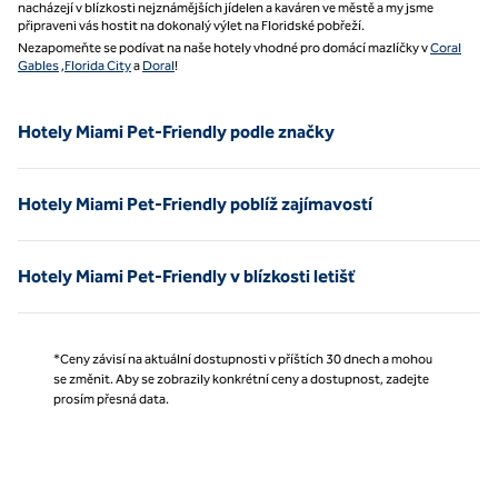
nacházejí v blízkosti nejznámějších jídelen a kaváren ve městě a my jsme
připraveni vás hostit na dokonalý výlet na Floridské pobřeží.
Nezapomeňte se podívat na naše hotely vhodné pro domácí mazlíčky v
Coral
Gables
,
Florida City
a
Doral
!
Hotely Miami Pet-Friendly podle značky
Hotely Miami Pet-Friendly poblíž zajímavostí
Hotely Miami Pet-Friendly v blízkosti letišť
*Ceny závisí na aktuální dostupnosti v příštích 30 dnech a mohou
se změnit. Aby se zobrazily konkrétní ceny a dostupnost, zadejte
prosím přesná data.