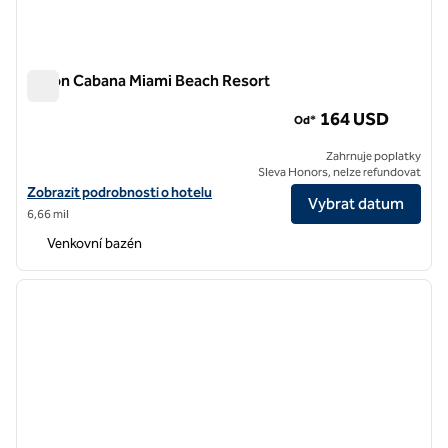
Hilton Cabana Miami Beach Resort
Hilton Cabana Miami Beach Resort
164 USD
Od*
Zahrnuje poplatky
Sleva Honors, nelze refundovat
Zobrazit podrobnosti o hotelu Hilton Cabana Miami Beach Resort
Zobrazit podrobnosti o hotelu
Vybrat datum
6,66 mil
Venkovní bazén
1
/
12
předchozí obrázek
další o
1 z 12