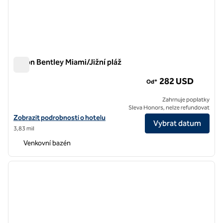
Hilton Bentley Miami/Jižní pláž
Hilton Bentley Miami/Jižní pláž
282 USD
Od*
Zahrnuje poplatky
Sleva Honors, nelze refundovat
Zobrazit podrobnosti o hotelu Hilton Bentley Miami/Jižní pláž
Zobrazit podrobnosti o hotelu
Vybrat datum
3,83 mil
Venkovní bazén
1
/
12
předchozí obrázek
další o
1 z 12