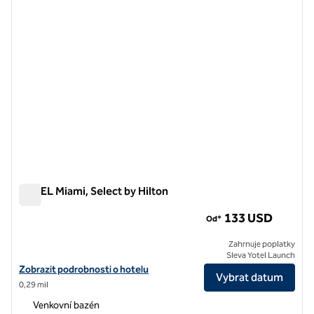
YOTEL Miami, Select by Hilton
YOTEL Miami, Select by Hilton
133 USD
Od*
Zahrnuje poplatky
Sleva Yotel Launch
Zobrazit podrobnosti o hotelu YOTEL Miami, Select by Hilton
Zobrazit podrobnosti o hotelu
Vybrat datum
0,29 mil
Venkovní bazén