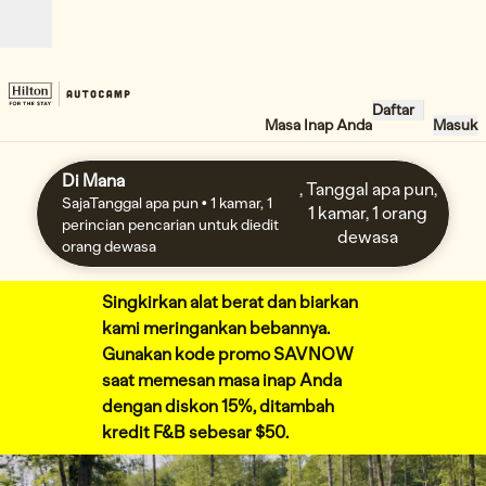
Lompati ke Konten
Buka
Daftar
Masa Inap Anda
Masuk
Di Mana
, Tanggal apa pun,
SajaTanggal apa pun
• 1 kamar, 1
1 kamar, 1 orang
perincian pencarian untuk diedit
dewasa
orang dewasa
Singkirkan alat berat dan biarkan
kami meringankan bebannya.
Gunakan kode promo SAVNOW
saat memesan masa inap Anda
dengan diskon 15%, ditambah
kredit F&B sebesar $50.