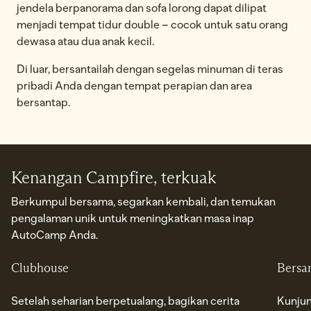
jendela berpanorama dan sofa lorong dapat dilipat
menjadi tempat tidur double – cocok untuk satu orang
dewasa atau dua anak kecil.
Di luar, bersantailah dengan segelas minuman di teras
pribadi Anda dengan tempat perapian dan area
bersantap.
Kenangan Campfire, terkuak
Berkumpul bersama, segarkan kembali, dan temukan
pengalaman unik untuk meningkatkan masa inap
AutoCamp Anda.
Clubhouse
Bersa
Setelah seharian berpetualang, bagikan cerita
Kunjun