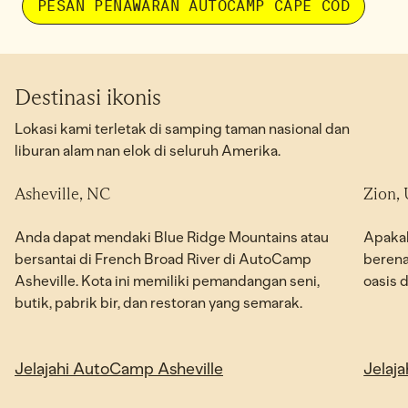
PESAN PENAWARAN AUTOCAMP CAPE COD
Destinasi ikonis
Lokasi kami terletak di samping taman nasional dan
liburan alam nan elok di seluruh Amerika.
Asheville, NC
Zion,
KINI TELAH DIBUKA
Anda dapat mendaki Blue Ridge Mountains atau
Apakah
bersantai di French Broad River di AutoCamp
berena
Asheville. Kota ini memiliki pemandangan seni,
oasis d
butik, pabrik bir, dan restoran yang semarak.
Jelajahi AutoCamp Asheville
Jelaj