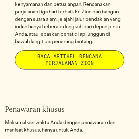
kenyamanan dan petualangan. Rencanakan
perjalanan tiga hari terbaik ke Zion dan bangun
dengan suara alam, jelajahi jalur pendakian yang
indah hanya beberapa langkah dari depan pintu
Anda, atau lepaskan penat di api unggun di
bawah langit berpenerang bintang.
BACA ARTIKEL RENCANA
PERJALANAN ZION
1
/
2
gambar sebelumnya
gamb
1 dari 2
Penawaran khusus
Maksimalkan waktu Anda dengan penawaran dan
manfaat khusus, hanya untuk Anda.