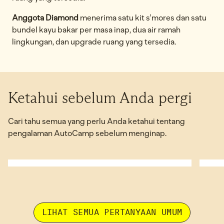
Anggota Diamond
menerima satu kit s’mores dan satu
bundel kayu bakar per masa inap, dua air ramah
lingkungan, dan upgrade ruang yang tersedia.
Ketahui sebelum Anda pergi
Cari tahu semua yang perlu Anda ketahui tentang
pengalaman AutoCamp sebelum menginap.
Apakah AutoCamp ramah keluarga?
buka dialog modal
buka d
LIHAT SEMUA PERTANYAAN UMUM