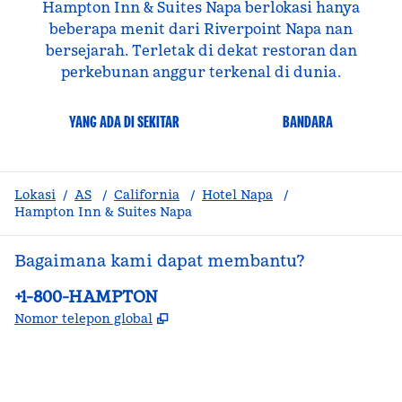
Hampton Inn & Suites Napa berlokasi hanya
beberapa menit dari Riverpoint Napa nan
bersejarah. Terletak di dekat restoran dan
perkebunan anggur terkenal di dunia.
YANG ADA DI SEKITAR
BANDARA
Lokasi
/
AS
/
California
/
Hotel Napa
/
Hampton Inn & Suites Napa
Bagaimana kami dapat membantu?
Telepon:
+1-800-HAMPTON
,
Buka tab baru
Nomor telepon global
facebook
x
instagram
,
Buka tab baru
,
Buka tab baru
,
Buka tab baru