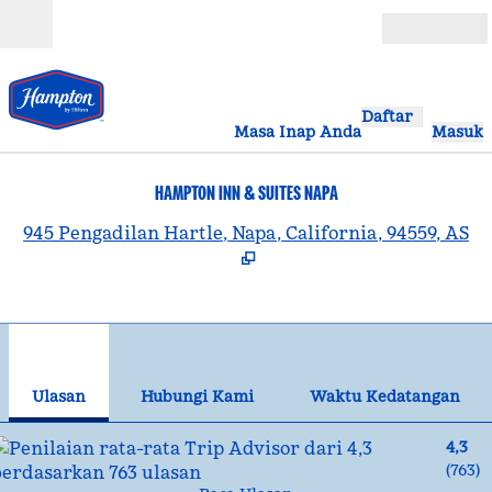
Lompati ke Konten
Buka
Daftar
Masa Inap Anda
Masuk
HAMPTON INN & SUITES NAPA
,
B
945 Pengadilan Hartle, Napa, California, 94559, AS
1
/
12
gambar sebelumnya
gam
1 dari 12
Hubungi Kami
Ulasan
Hubungi Kami
Waktu Kedatangan
4,3
(
763
)