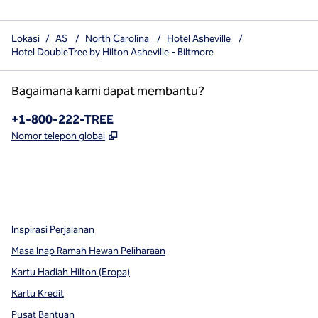
Lokasi
/
AS
/
North Carolina
/
Hotel Asheville
/
Hotel DoubleTree by Hilton Asheville - Biltmore
Bagaimana kami dapat membantu?
Telepon:
+1-800-222-TREE
,
Buka tab baru
Nomor telepon global
x
facebook
instagram
,
Buka tab baru
,
Buka tab baru
,
Buka tab baru
Inspirasi Perjalanan
Masa Inap Ramah Hewan Peliharaan
Kartu Hadiah Hilton (Eropa)
Kartu Kredit
Pusat Bantuan