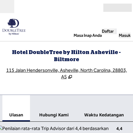
Lompati ke Konten
Buka
Daftar
Masa Inap Anda
Masuk
Hotel DoubleTree by Hilton Asheville -
Biltmore
,
B
115 Jalan Hendersonville, Asheville, North Carolina, 28803,
AS
1
/
12
gambar sebelumnya
gamb
1 dari 12
Hubungi Kami
Ulasan
Hubungi Kami
Waktu Kedatangan
4,4