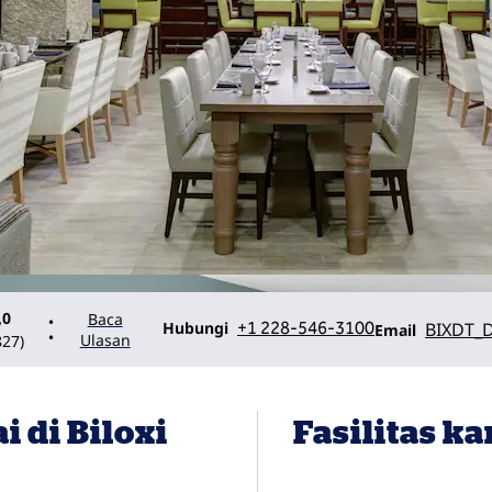
,0
Baca
•
Panggilan
Email
Hubungi
+1 228-546-3100
BIXDT_D
Email
•
Ulasan
827
)
 di Biloxi
Fasilitas k