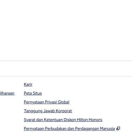
Karir
liharaan
Peta Situs
Pernyataan Privasi Global
Tanggung Jawab Korporat
Syarat dan Ketentuan Diskon Hilton Honors
,
Buka
Pernyataan Perbudakan dan Perdagangan Manusia