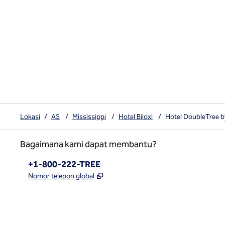
Lokasi
/
AS
/
Mississippi
/
Hotel Biloxi
/
Hotel DoubleTree by
Bagaimana kami dapat membantu?
Telepon:
+1-800-222-TREE
,
Buka tab baru
Nomor telepon global
x
facebook
instagram
,
Buka tab baru
,
Buka tab baru
,
Buka tab baru