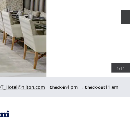
S
1
/
11
T_Hotel
@hilton.com
4 pm
→
11 am
Check-in
Check-out
ami