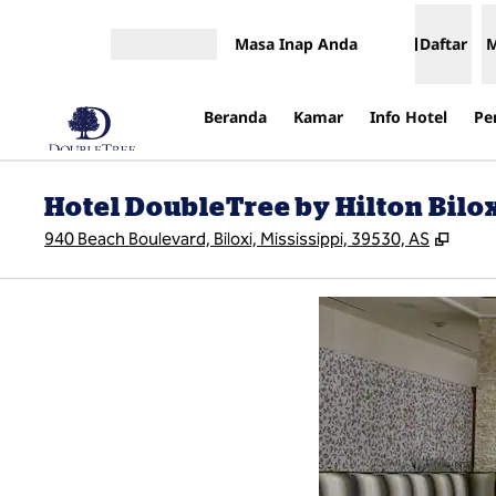
Lompati ke Konten
Masa Inap Anda
Daftar
Buka Menu
Beranda
Kamar
Info Hotel
Pe
Hotel DoubleTree by Hilton Bilo
,
Buka
940 Beach Boulevard, Biloxi, Mississippi, 39530, AS