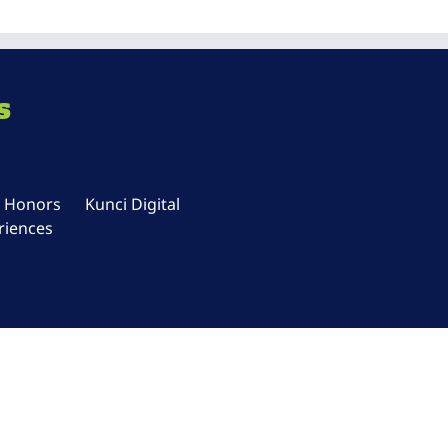
s
n Honors
Kunci Digital
riences