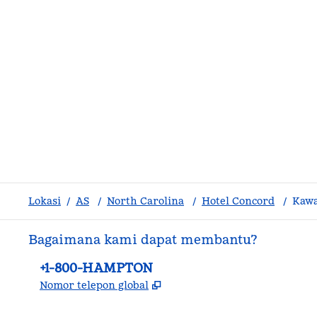
Lokasi
/
AS
/
North Carolina
/
Hotel Concord
/
Kawa
Bagaimana kami dapat membantu?
Telepon:
+1-800-HAMPTON
,
Buka tab baru
Nomor telepon global