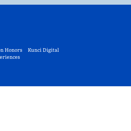
on Honors
Kunci Digital
eriences