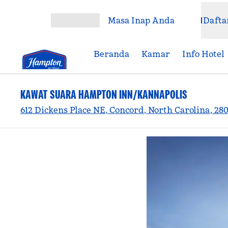
Lompati ke Konten
Masa Inap Anda
Dafta
Buka Menu
Beranda
Kamar
Info Hotel
KAWAT SUARA HAMPTON INN/KANNAPOLIS
612 Dickens Place NE, Concord, North Carolina, 28