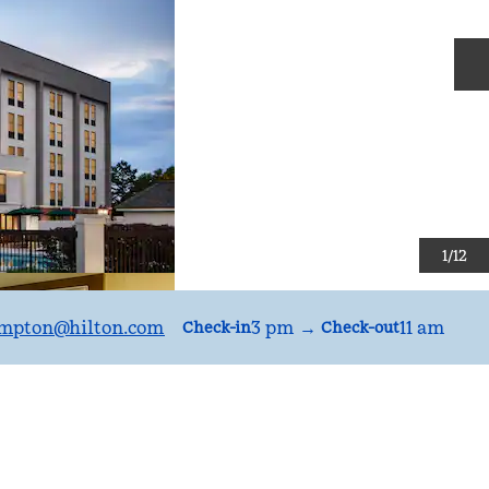
S
1
/
12
mpton
@hilton.com
3 pm
→
11 am
Check-in
Check-out