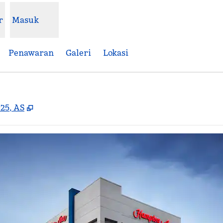
r
Masuk
Penawaran
Galeri
Lokasi
,
Buka tab baru
025, AS