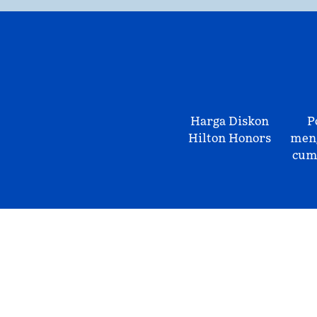
Harga Diskon
P
Hilton Honors
meng
cum