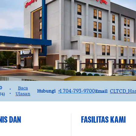
0
Baca
•
Panggilan
Email
+1 704-793-9700
CLTCD_Ha
Hubungi
Email
•
Ulasan
74
)
IS DAN
FASILITAS KAMI