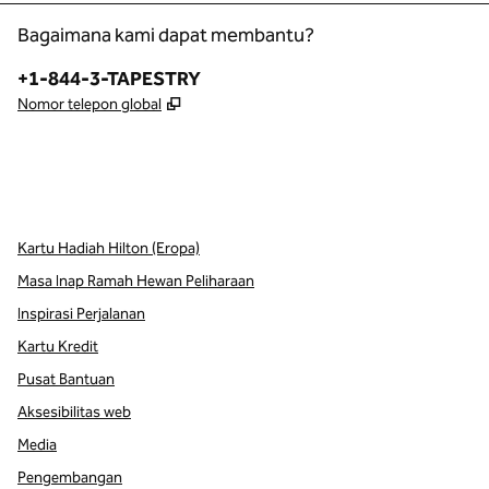
Bagaimana kami dapat membantu?
Telepon:
+1-844-3-TAPESTRY
,
Buka tab baru
Nomor telepon global
x
facebook
instagram
,
Buka tab baru
,
Buka tab baru
,
Buka tab baru
Kartu Hadiah Hilton (Eropa)
Masa Inap Ramah Hewan Peliharaan
Inspirasi Perjalanan
Kartu Kredit
Pusat Bantuan
Aksesibilitas web
Media
Pengembangan