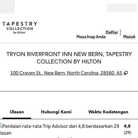
Lompati ke Konten
Buka
Daftar
Masa Inap Anda
Masuk
TRYON RIVERFRONT INN NEW BERN, TAPESTRY
COLLECTION BY HILTON
,
Buk
100 Craven St., New Bern, North Carolina, 28560, AS
1 dari 12
1
/
12
gambar sebelumnya
gambar beriku
Hubungi Kami
Ulasan
Hubungi Kami
Waktu Kedatangan
4,8
(
29
)