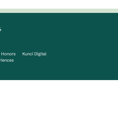
s
n Honors
Kunci Digital
riences