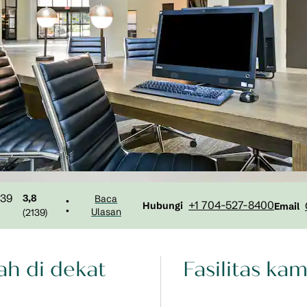
3,8
Baca
•
Panggilan
Email
+1 704-527-8400
Hubungi
Email
•
Ulasan
(
2139
)
h di dekat
Fasilitas kam