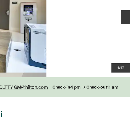
S
1
/
12
CLTTY_GM
@hilton.com
4 pm
→
11 am
Check-in
Check-out
i