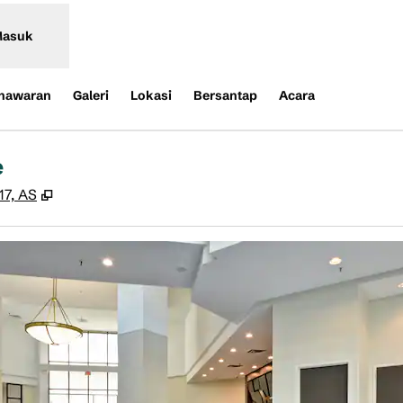
asuk
nawaran
Galeri
Lokasi
Bersantap
Acara
e
,
Buka tab baru
17, AS