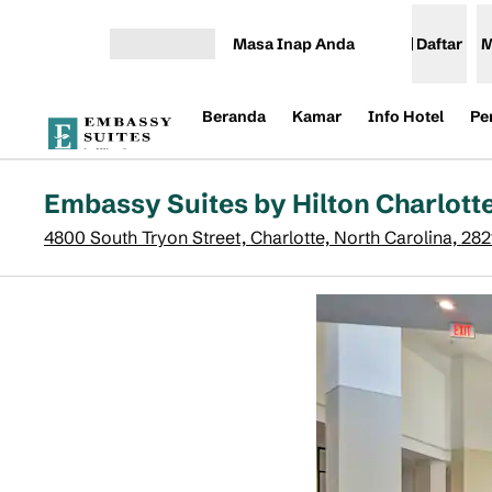
Lompati ke Konten
Masa Inap Anda
Daftar
M
Buka Menu
Beranda
Kamar
Info Hotel
Pe
Embassy Suites by Hilton Charlott
4800 South Tryon Street, Charlotte, North Carolina, 282