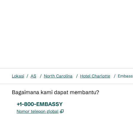
Lokasi
/
AS
/
North Carolina
/
Hotel Charlotte
/
Embassy
Bagaimana kami dapat membantu?
Telepon:
+1-800-EMBASSY
,
Buka tab baru
Nomor telepon global
x
facebook
instagram