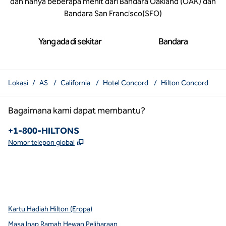
dan hanya beberapa menit dari Bandara Oakland (OAK) dan
Bandara San Francisco(SFO)
Yang ada di sekitar
Bandara
Lokasi
/
AS
/
California
/
Hotel Concord
/
Hilton Concord
Bagaimana kami dapat membantu?
Telepon:
+1-800-HILTONS
,
Buka tab baru
Nomor telepon global
x
facebook
instagram
youtube
pinterest
,
Buka tab baru
,
Buka tab baru
,
Buka tab baru
,
Membuka tab baru
,
Membuka tab baru
Kartu Hadiah Hilton (Eropa)
Masa Inap Ramah Hewan Peliharaan