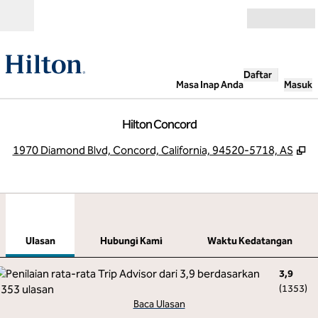
Lompati ke Konten
Buka
Daftar
Masa Inap Anda
Masuk
Hilton Concord
,
B
1970 Diamond Blvd, Concord, California, 94520-5718, AS
1
/
12
gambar sebelumnya
gamb
1 dari 12
Hubungi Kami
Ulasan
Hubungi Kami
Waktu Kedatangan
3,9
(
1353
)
Baca Ulasan