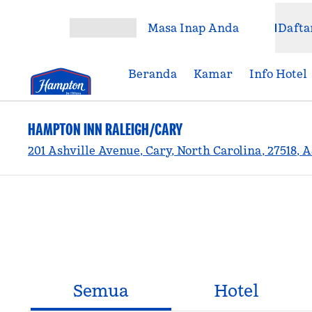
Lompati ke Konten
Masa Inap Anda
Dafta
Buka Menu
Beranda
Kamar
Info Hotel
HAMPTON INN RALEIGH/CARY
201 Ashville Avenue, Cary, North Carolina, 27518, A
Semua
Hotel