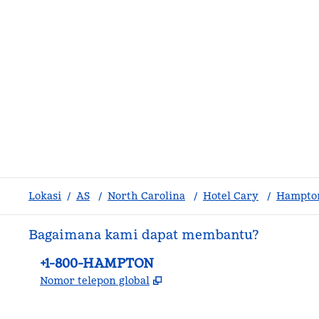
Lokasi
/
AS
/
North Carolina
/
Hotel Cary
/
Hampton
Bagaimana kami dapat membantu?
Telepon:
+1-800-HAMPTON
,
Buka tab baru
Nomor telepon global