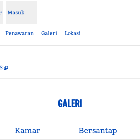
r
Masuk
Penawaran
Galeri
Lokasi
,
Buka tab baru
S
GALERI
Kamar
Bersantap