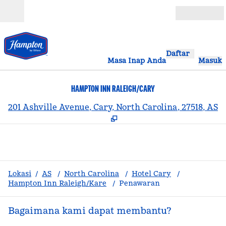
Lompati ke Konten
Buka
Daftar
Masa Inap Anda
Masuk
HAMPTON INN RALEIGH/CARY
,
B
201 Ashville Avenue, Cary, North Carolina, 27518, AS
Lokasi
/
AS
/
North Carolina
/
Hotel Cary
/
Hampton Inn Raleigh/Kare
/
Penawaran
Bagaimana kami dapat membantu?