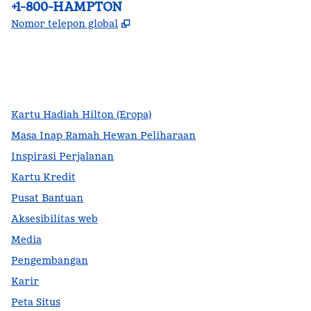
Telepon:
+1-800-HAMPTON
,
Buka tab baru
Nomor telepon global
facebook
x
instagram
,
Buka tab baru
,
Buka tab baru
,
Buka tab baru
Kartu Hadiah Hilton (Eropa)
Masa Inap Ramah Hewan Peliharaan
Inspirasi Perjalanan
Kartu Kredit
Pusat Bantuan
Aksesibilitas web
Media
Pengembangan
Karir
Peta Situs