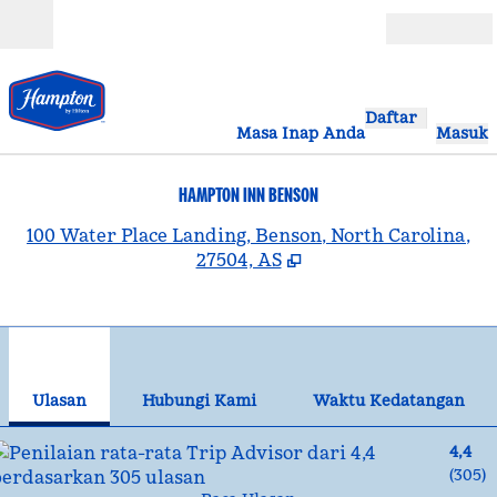
Lompati ke Konten
Buka
Daftar
Masa Inap Anda
Masuk
HAMPTON INN BENSON
,
B
100 Water Place Landing, Benson, North Carolina,
27504, AS
1
/
12
gambar sebelumnya
gam
1 dari 12
Hubungi Kami
Ulasan
Hubungi Kami
Waktu Kedatangan
4,4
(
305
)