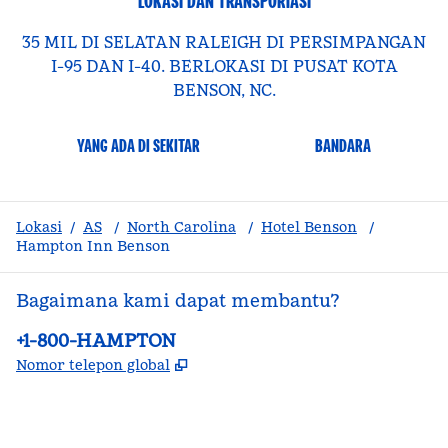
LOKASI DAN TRANSPORTASI
35 MIL DI SELATAN RALEIGH DI PERSIMPANGAN
I-95 DAN I-40. BERLOKASI DI PUSAT KOTA
BENSON, NC.
YANG ADA DI SEKITAR
BANDARA
Lokasi
/
AS
/
North Carolina
/
Hotel Benson
/
Hampton Inn Benson
Bagaimana kami dapat membantu?
Telepon:
+1-800-HAMPTON
,
Buka tab baru
Nomor telepon global
facebook
x
instagram
,
Buka tab baru
,
Buka tab baru
,
Buka tab baru