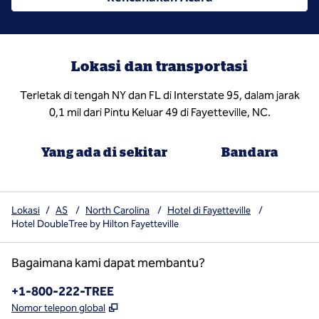
Lokasi dan transportasi
Terletak di tengah NY dan FL di Interstate 95, dalam jarak
0,1 mil dari Pintu Keluar 49 di Fayetteville, NC.
Yang ada di sekitar
Bandara
Lokasi
/
AS
/
North Carolina
/
Hotel di Fayetteville
/
Hotel DoubleTree by Hilton Fayetteville
Bagaimana kami dapat membantu?
Telepon:
+1-800-222-TREE
,
Buka tab baru
Nomor telepon global