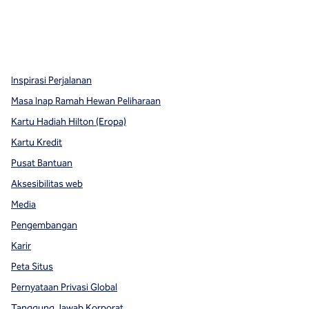
x
facebook
instagram
,
Buka tab baru
,
Buka tab baru
,
Buka tab baru
Inspirasi Perjalanan
Masa Inap Ramah Hewan Peliharaan
Kartu Hadiah Hilton (Eropa)
Kartu Kredit
Pusat Bantuan
Aksesibilitas web
Media
Pengembangan
Karir
Peta Situs
Pernyataan Privasi Global
Tanggung Jawab Korporat