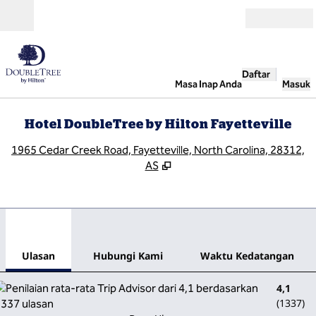
Lompati ke Konten
Buka
Daftar
Masa Inap Anda
Masuk
Hotel DoubleTree by Hilton Fayetteville
,
B
1965 Cedar Creek Road, Fayetteville, North Carolina, 28312,
AS
1
/
12
gambar sebelumnya
gamb
1 dari 12
Hubungi Kami
Ulasan
Hubungi Kami
Waktu Kedatangan
4,1
(
1337
)