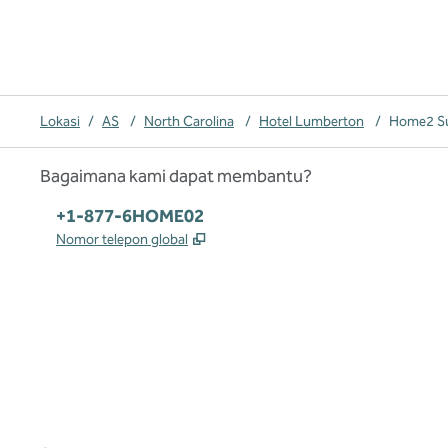
Lokasi
/
AS
/
North Carolina
/
Hotel Lumberton
/
Home2 Su
Bagaimana kami dapat membantu?
Telepon:
+1-877-6HOME02
,
Buka tab baru
Nomor telepon global
x
facebook
instagram
,
Buka tab baru
,
Buka tab baru
,
Buka tab baru