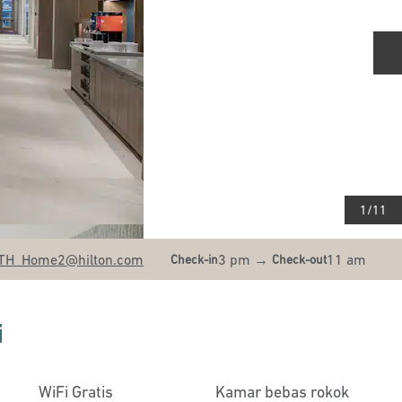
S
1
/
11
TH_Home2
@hilton.com
3 pm
→
11 am
Check-in
Check-out
i
WiFi Gratis
Kamar bebas rokok