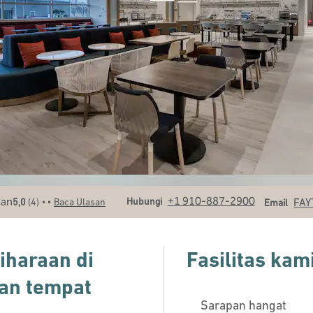
Panggilan
Email
+1 910-887-2900
• •
Hubungi
FAY
5,0
(
4
)
Baca Ulasan
Email
iharaan di
Fasilitas kam
dan tempat
Sarapan hangat