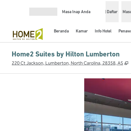
Lompati ke Konten
Masa Inap Anda
Daftar
Mas
Buka Menu
Beranda
Kamar
Info Hotel
Penaw
Home2 Suites by Hilton Lumberton
,
220 Ct Jackson, Lumberton, North Carolina, 28358, AS