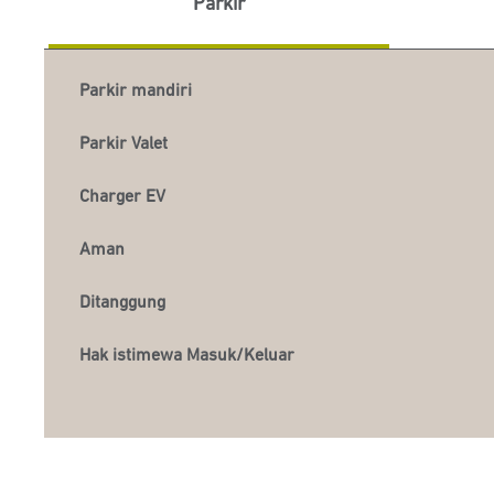
Parkir
Parkir mandiri
Parkir Valet
Charger EV
Aman
Ditanggung
Hak istimewa Masuk/Keluar