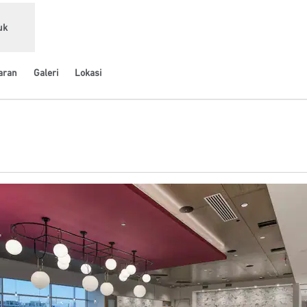
uk
aran
Galeri
Lokasi
Buka tab baru