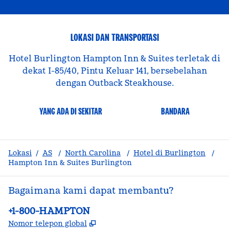
LOKASI DAN TRANSPORTASI
Hotel Burlington Hampton Inn & Suites terletak di
dekat I-85/40, Pintu Keluar 141, bersebelahan
dengan Outback Steakhouse.
YANG ADA DI SEKITAR
BANDARA
Lokasi
/
AS
/
North Carolina
/
Hotel di Burlington
/
Hampton Inn & Suites Burlington
Bagaimana kami dapat membantu?
Telepon:
+1-800-HAMPTON
,
Buka tab baru
Nomor telepon global