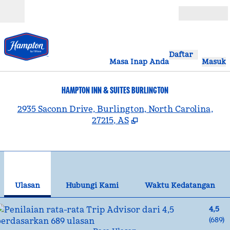
Lompati ke Konten
Buka
Daftar
Masa Inap Anda
Masuk
HAMPTON INN & SUITES BURLINGTON
,
B
2935 Saconn Drive, Burlington, North Carolina,
27215, AS
1
/
12
gambar sebelumnya
gam
1 dari 12
Hubungi Kami
Ulasan
Hubungi Kami
Waktu Kedatangan
4,5
(
689
)