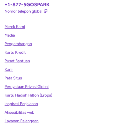
Telepon:
+1-877-5GOSPARK
,
Buka tab baru
Nomor telepon global
Merek Kami
Media
Pengembangan
Kartu Kredit
Pusat Bantuan
Karir
Peta Situs
Pernyataan Privasi Global
Kartu Hadiah Hilton (Eropa)
Inspirasi Perjalanan
Aksesibilitas web
Layanan Pelanggan