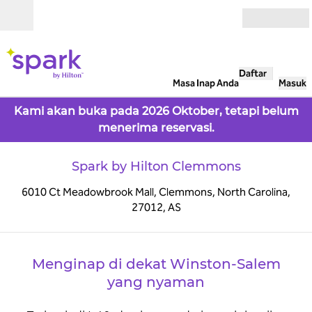
Lompati ke Konten
Buka
Daftar
Masa Inap Anda
Masuk
Kami akan buka pada 2026 Oktober, tetapi belum
menerima reservasi.
Spark by Hilton Clemmons
6010 Ct Meadowbrook Mall, Clemmons, North Carolina,
27012, AS
1
/
6
gambar sebelumnya
gamb
1 dari 6
Menginap di dekat Winston-Salem
yang nyaman