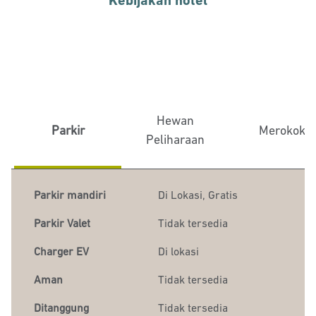
Kebijakan hotel
Hewan
Parkir
Merokok
Peliharaan
Parkir mandiri
Di Lokasi
,
Gratis
Parkir Valet
Tidak tersedia
Charger EV
Di lokasi
Aman
Tidak tersedia
Ditanggung
Tidak tersedia