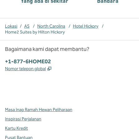
Yang ada di sekitar
Bandara
Lokasi
/
AS
/
North Carolina
/
Hotel Hickory
/
Home2 Suites by Hilton Hickory
Bagaimana kami dapat membantu?
Telepon:
+1-877-6HOME02
,
Buka tab baru
Nomor telepon global
x
facebook
instagram
,
Buka tab baru
,
Buka tab baru
,
Buka tab baru
Masa Inap Ramah Hewan Peliharaan
Inspirasi Perjalanan
Kartu Kredit
Pusat Bantuan