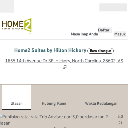
Lompati ke Konten
Buka
Daftar
Masa Inap Anda
Masuk
Home2 Suites by Hilton Hickory
Baru dibangun
,
B
1655 14th Avenue Dr SE, Hickory, North Carolina, 28602, AS
1
/
12
gambar sebelumnya
gamb
1 dari 12
Hubungi Kami
Ulasan
Hubungi Kami
Waktu Kedatangan
5,0
(
2
)