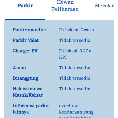
Hewan
Parkir
Merokok
Peliharaan
Parkir mandiri
Di Lokasi
,
Gratis
Parkir Valet
Tidak tersedia
Charger EV
Di lokasi
, 0,27 a
KW
Aman
Tidak tersedia
Ditanggung
Tidak tersedia
Hak istimewa
Tidak tersedia
Masuk/Keluar
Informasi parkir
overflow=
lainnya
kendaraan yang