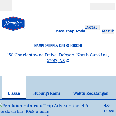
Lompati ke Konten
Buka
Daftar
Masa Inap Anda
Masuk
HAMPTON INN & SUITES DOBSON
,
B
150 Charlestowne Drive, Dobson, North Carolina,
27017, AS
1
/
12
gambar sebelumnya
gam
1 dari 12
Hubungi Kami
Ulasan
Hubungi Kami
Waktu Kedatangan
4,6
(
1068
)