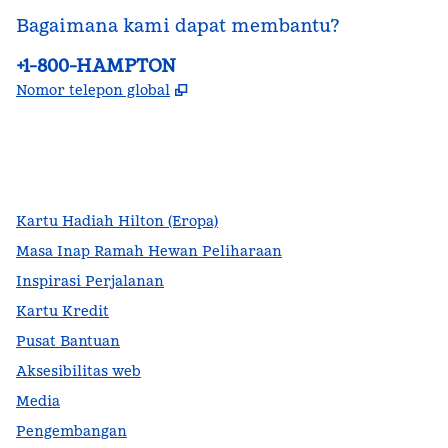
Bagaimana kami dapat membantu?
Telepon:
+1-800-HAMPTON
,
Buka tab baru
Nomor telepon global
facebook
x
instagram
,
Buka tab baru
,
Buka tab baru
,
Buka tab baru
Kartu Hadiah Hilton (Eropa)
Masa Inap Ramah Hewan Peliharaan
Inspirasi Perjalanan
Kartu Kredit
Pusat Bantuan
Aksesibilitas web
Media
Pengembangan