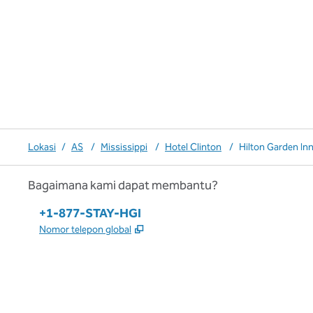
Lokasi
/
AS
/
Mississippi
/
Hotel Clinton
/
Hilton Garden In
Bagaimana kami dapat membantu?
Telepon:
+1-877-STAY-HGI
,
Buka tab baru
Nomor telepon global
x
facebook
instagram
,
Buka tab baru
,
Buka tab baru
,
Buka tab baru