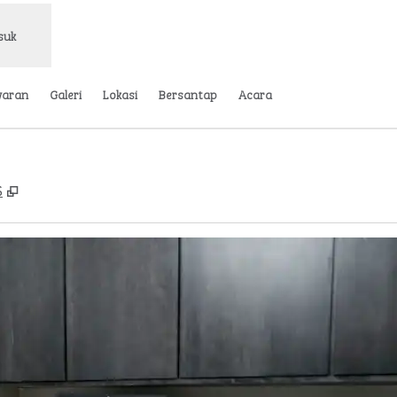
suk
waran
Galeri
Lokasi
Bersantap
Acara
,
Buka tab baru
S