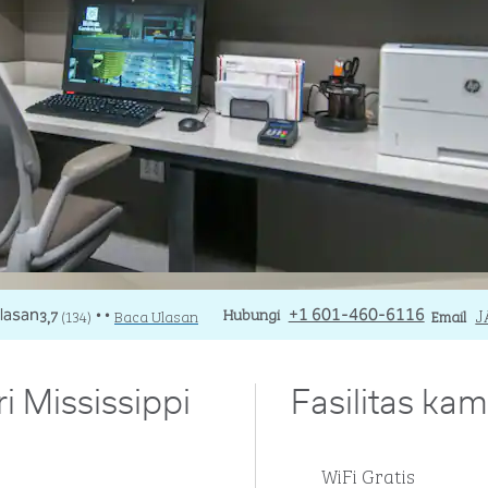
Panggilan
Hubungi
Email
J
3,7
(
134
)
Baca Ulasan
+1 601-460-6116
Email
• •
 Mississippi
Fasilitas kam
WiFi Gratis