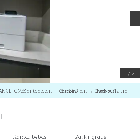
S
1
/
12
ANCL_GM
@hilton.com
3 pm
→
12 pm
Check-in
Check-out
i
Kamar bebas
Parkir gratis