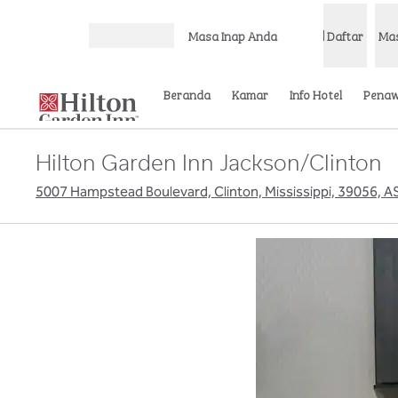
Lompati ke Konten
Masa Inap Anda
Daftar
Ma
Buka Menu
Beranda
Kamar
Info Hotel
Pena
Hilton Garden Inn Jackson/Clinton
5007 Hampstead Boulevard, Clinton, Mississippi, 39056, A