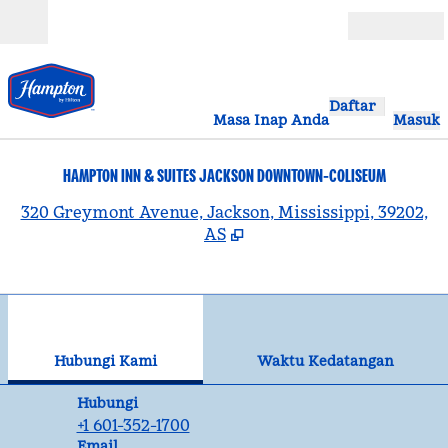
Lompati ke Konten
Buka
Daftar
Masa Inap Anda
Masuk
HAMPTON INN & SUITES JACKSON DOWNTOWN-COLISEUM
,
B
320 Greymont Avenue, Jackson, Mississippi, 39202,
AS
1
/
12
gambar sebelumnya
gam
1 dari 12
Hubungi Kami
Hubungi Kami
Waktu Kedatangan
Panggilan
Hubungi
+1 601-352-1700
Email
Email