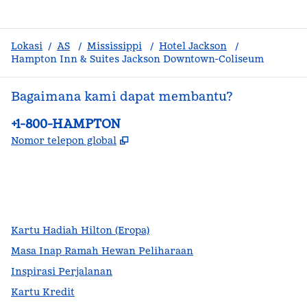
Lokasi
/
AS
/
Mississippi
/
Hotel Jackson
/
Hampton Inn & Suites Jackson Downtown-Coliseum
Bagaimana kami dapat membantu?
Telepon:
+1-800-HAMPTON
,
Buka tab baru
Nomor telepon global
facebook
x
instagram
,
Buka tab baru
,
Buka tab baru
,
Buka tab baru
Kartu Hadiah Hilton (Eropa)
Masa Inap Ramah Hewan Peliharaan
Inspirasi Perjalanan
Kartu Kredit