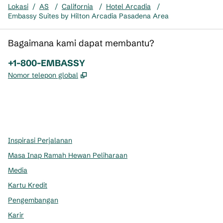
Lokasi
/
AS
/
California
/
Hotel Arcadia
/
Embassy Suites by Hilton Arcadia Pasadena Area
Bagaimana kami dapat membantu?
Telepon:
+1-800-EMBASSY
,
Buka tab baru
Nomor telepon global
x
facebook
instagram
,
Buka tab baru
,
Buka tab baru
,
Buka tab baru
Inspirasi Perjalanan
Masa Inap Ramah Hewan Peliharaan
Media
Kartu Kredit
Pengembangan
Karir