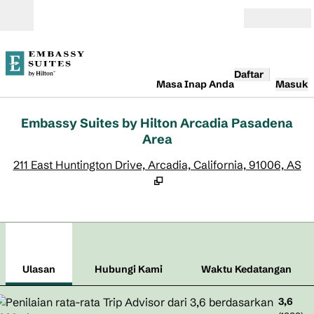
Lompati ke Konten
Buka
Daftar
Masa Inap Anda
Masuk
Embassy Suites by Hilton Arcadia Pasadena
Area
,
B
211 East Huntington Drive, Arcadia, California, 91006, AS
1
/
12
gambar sebelumnya
gamb
1 dari 12
Hubungi Kami
Ulasan
Hubungi Kami
Waktu Kedatangan
3,6