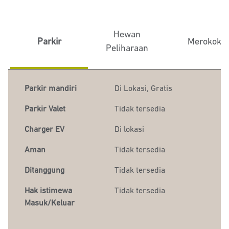
Hewan
Parkir
Merokok
Peliharaan
Parkir mandiri
Di Lokasi
,
Gratis
Parkir Valet
Tidak tersedia
Charger EV
Di lokasi
Aman
Tidak tersedia
Ditanggung
Tidak tersedia
Hak istimewa
Tidak tersedia
Masuk/Keluar