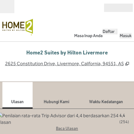
Lompati ke Konten
Buka
Daftar
Masa Inap Anda
Masuk
Home2 Suites by Hilton Livermore
,
B
2625 Constitution Drive, Livermore, California, 94551, AS
1
/
12
gambar sebelumnya
gamb
1 dari 12
Hubungi Kami
Ulasan
Hubungi Kami
Waktu Kedatangan
4,4
(
254
)
Baca Ulasan