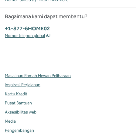
Bagaimana kami dapat membantu?
Telepon:
+1-877-6HOME02
,
Buka tab baru
Nomor telepon global
x
facebook
instagram
,
Buka tab baru
,
Buka tab baru
,
Buka tab baru
Masa Inap Ramah Hewan Peliharaan
Inspirasi Perjalanan
Kartu Kredit
Pusat Bantuan
Aksesibilitas web
Media
Pengembangan