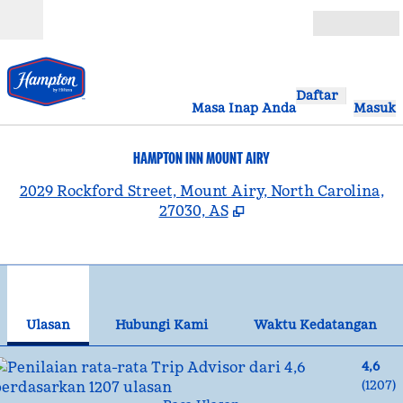
Lompati ke Konten
Buka
Daftar
Masa Inap Anda
Masuk
HAMPTON INN MOUNT AIRY
,
B
2029 Rockford Street, Mount Airy, North Carolina,
27030, AS
1
/
12
gambar sebelumnya
gam
1 dari 12
Hubungi Kami
Ulasan
Hubungi Kami
Waktu Kedatangan
4,6
(
1207
)