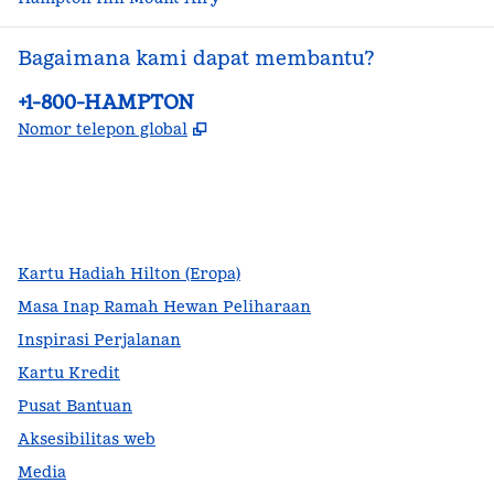
Bagaimana kami dapat membantu?
Telepon:
+1-800-HAMPTON
,
Buka tab baru
Nomor telepon global
facebook
x
instagram
,
Buka tab baru
,
Buka tab baru
,
Buka tab baru
Kartu Hadiah Hilton (Eropa)
Masa Inap Ramah Hewan Peliharaan
Inspirasi Perjalanan
Kartu Kredit
Pusat Bantuan
Aksesibilitas web
Media