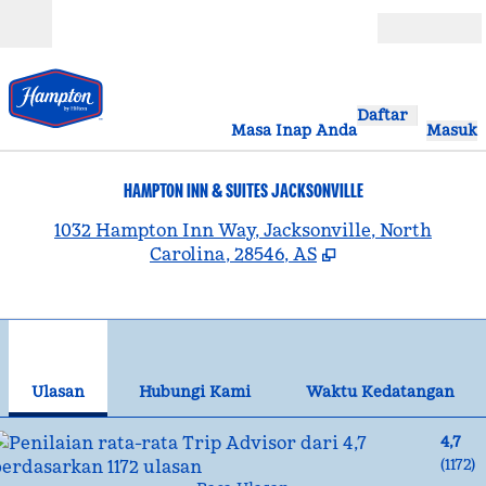
Lompati ke Konten
Buka
Daftar
Masa Inap Anda
Masuk
HAMPTON INN & SUITES JACKSONVILLE
,
B
1032 Hampton Inn Way, Jacksonville, North
Carolina, 28546, AS
1
/
12
gambar sebelumnya
gam
1 dari 12
Hubungi Kami
Ulasan
Hubungi Kami
Waktu Kedatangan
4,7
(
1172
)