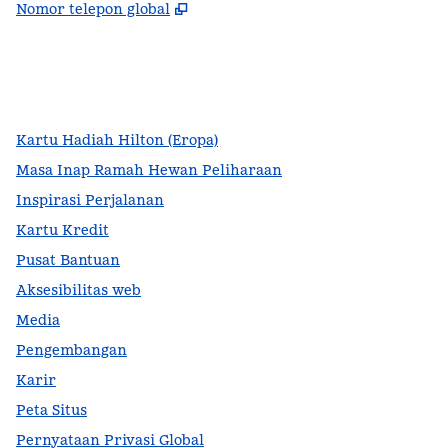
,
Buka tab baru
Nomor telepon global
facebook
x
instagram
,
Buka tab baru
,
Buka tab baru
,
Buka tab baru
Kartu Hadiah Hilton (Eropa)
Masa Inap Ramah Hewan Peliharaan
Inspirasi Perjalanan
Kartu Kredit
Pusat Bantuan
Aksesibilitas web
Media
Pengembangan
Karir
Peta Situs
Pernyataan Privasi Global