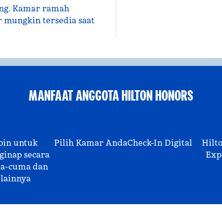
ing. Kamar ramah
r mungkin tersedia saat
MANFAAT ANGGOTA HILTON HONORS
oin untuk
Pilih Kamar Anda
Check-In Digital
Hilt
inap secara
Exp
a-cuma dan
lainnya