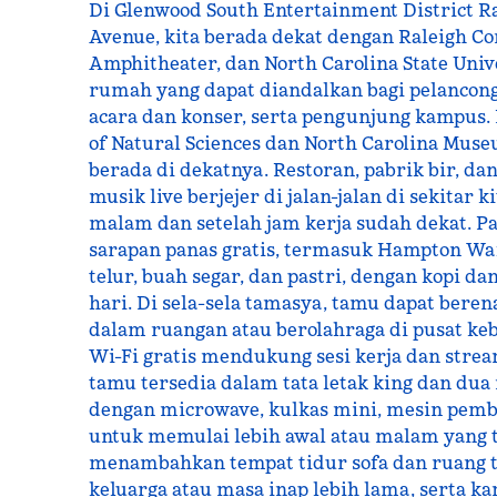
Di Glenwood South Entertainment District R
Avenue, kita berada dekat dengan Raleigh Co
Amphitheater, dan North Carolina State Univ
rumah yang dapat diandalkan bagi pelancong
acara dan konser, serta pengunjung kampus
of Natural Sciences dan North Carolina Muse
berada di dekatnya. Restoran, pabrik bir, d
musik live berjejer di jalan-jalan di sekitar 
malam dan setelah jam kerja sudah dekat. Pa
sarapan panas gratis, termasuk Hampton Waff
telur, buah segar, dan pastri, dengan kopi dan
hari. Di sela-sela tamasya, tamu dapat bere
dalam ruangan atau berolahraga di pusat keb
Wi-Fi gratis mendukung sesi kerja dan stre
tamu tersedia dalam tata letak king dan dua
dengan microwave, kulkas mini, mesin pembu
untuk memulai lebih awal atau malam yang t
menambahkan tempat tidur sofa dan ruang t
keluarga atau masa inap lebih lama, serta 