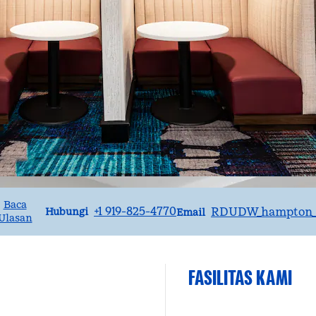
Baca
Panggilan
Email
+1 919-825-4770
RDUDW_hampton_s
Hubungi
Email
Ulasan
FASILITAS KAMI