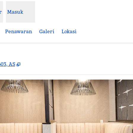
r
Masuk
Penawaran
Galeri
Lokasi
,
Buka tab baru
603, AS