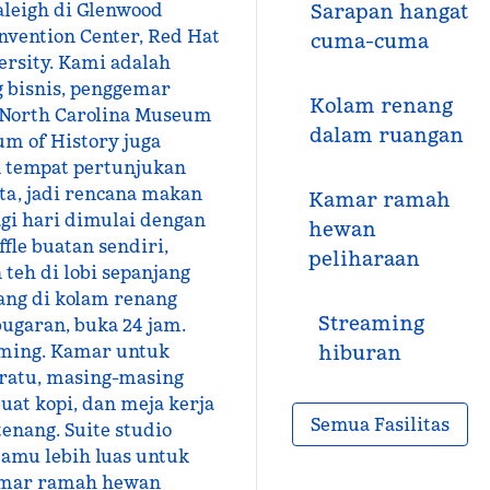
aleigh di Glenwood
Sarapan hangat
nvention Center, Red Hat
cuma-cuma
ersity. Kami adalah
 bisnis, penggemar
Kolam renang
. North Carolina Museum
dalam ruangan
um of History juga
an tempat pertunjukan
kita, jadi rencana makan
Kamar ramah
gi hari dimulai dengan
hewan
le buatan sendiri,
peliharaan
 teh di lobi sepanjang
nang di kolam renang
Streaming
ugaran, buka 24 jam.
aming. Kamar untuk
hiburan
 ratu, masing-masing
at kopi, dan meja kerja
Semua Fasilitas
enang. Suite studio
amu lebih luas untuk
kamar ramah hewan