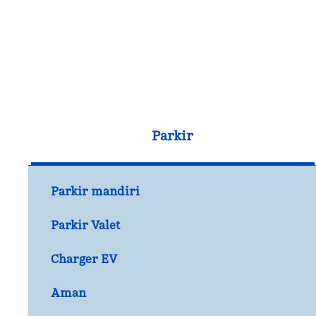
Parkir
Parkir mandiri
Parkir Valet
Charger EV
Aman