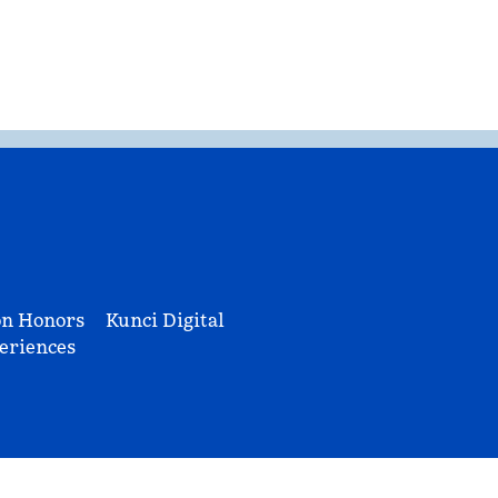
on Honors
Kunci Digital
eriences