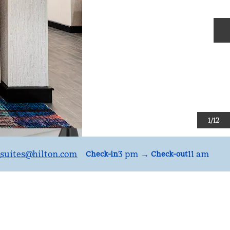
S
1
/
12
uites
@hilton.com
3 pm
→
11 am
Check-in
Check-out