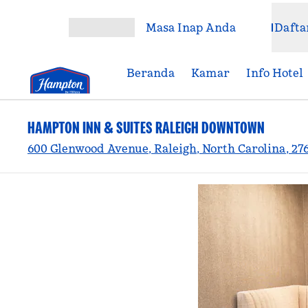
Lompati ke Konten
Masa Inap Anda
Dafta
Buka Menu
Beranda
Kamar
Info Hotel
HAMPTON INN & SUITES RALEIGH DOWNTOWN
600 Glenwood Avenue, Raleigh, North Carolina, 27