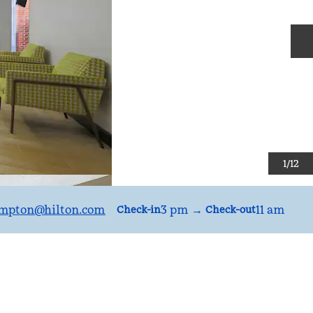
S
1
/
12
mpton
@hilton.com
3 pm
→
11 am
Check-in
Check-out