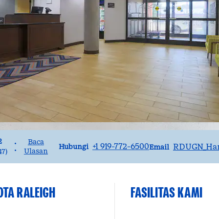
2
Baca
•
Panggilan
Email
+1 919-772-6500
RDUGN_Ha
Hubungi
Email
•
Ulasan
47
)
OTA RALEIGH
FASILITAS KAMI