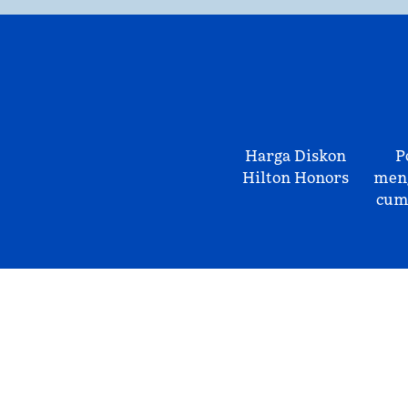
Harga Diskon
P
Hilton Honors
meng
cum