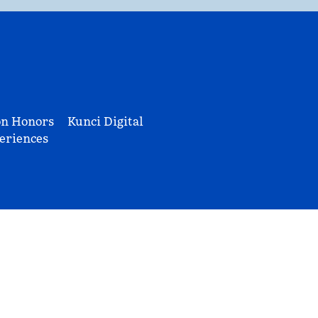
on Honors
Kunci Digital
eriences