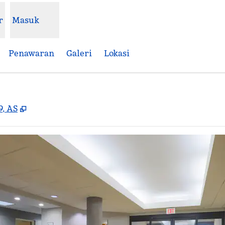
r
Masuk
Penawaran
Galeri
Lokasi
,
Buka tab baru
9, AS