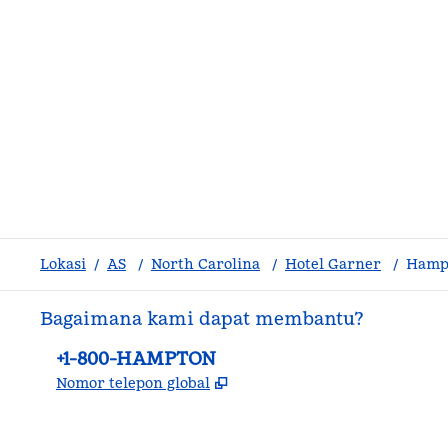
Lokasi
/
AS
/
North Carolina
/
Hotel Garner
/
Hampt
Bagaimana kami dapat membantu?
Telepon:
+1-800-HAMPTON
,
Buka tab baru
Nomor telepon global
facebook
x
instagram