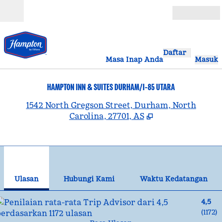
Lompati ke Konten
Buka
Daftar
Masa Inap Anda
Masuk
HAMPTON INN & SUITES DURHAM/I-85 UTARA
,
B
1542 North Gregson Street, Durham, North
Carolina, 27701, AS
1
/
12
gambar sebelumnya
gam
1 dari 12
Hubungi Kami
Ulasan
Hubungi Kami
Waktu Kedatangan
4,5
(
1172
)