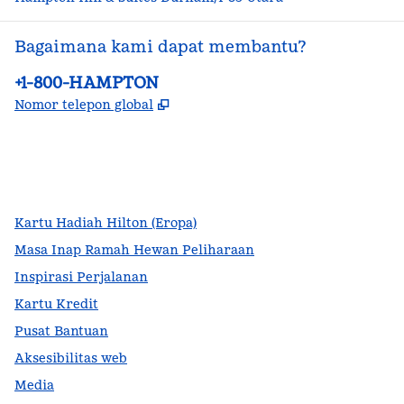
Bagaimana kami dapat membantu?
Telepon:
+1-800-HAMPTON
,
Buka tab baru
Nomor telepon global
facebook
x
instagram
,
Buka tab baru
,
Buka tab baru
,
Buka tab baru
Kartu Hadiah Hilton (Eropa)
Masa Inap Ramah Hewan Peliharaan
Inspirasi Perjalanan
Kartu Kredit
Pusat Bantuan
Aksesibilitas web
Media