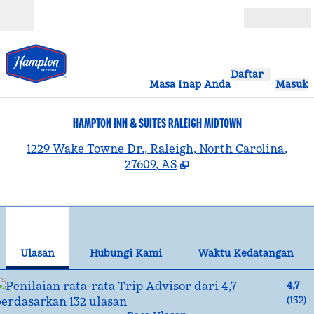
Lompati ke Konten
Buka
Daftar
Masa Inap Anda
Masuk
HAMPTON INN & SUITES RALEIGH MIDTOWN
,
B
1229 Wake Towne Dr., Raleigh, North Carolina,
27609, AS
1
/
12
gambar sebelumnya
gam
1 dari 12
Hubungi Kami
Ulasan
Hubungi Kami
Waktu Kedatangan
4,7
(
132
)