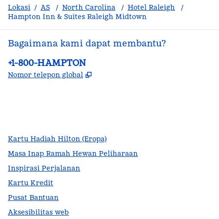
Lokasi
/
AS
/
North Carolina
/
Hotel Raleigh
/
Hampton Inn & Suites Raleigh Midtown
Bagaimana kami dapat membantu?
Telepon:
+1-800-HAMPTON
,
Buka tab baru
Nomor telepon global
facebook
x
instagram
,
Buka tab baru
,
Buka tab baru
,
Buka tab baru
Kartu Hadiah Hilton (Eropa)
Masa Inap Ramah Hewan Peliharaan
Inspirasi Perjalanan
Kartu Kredit
Pusat Bantuan
Aksesibilitas web