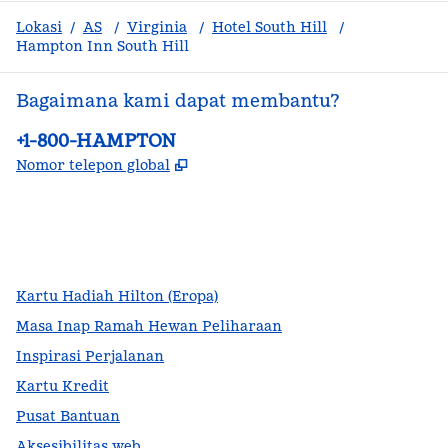
Lokasi
/
AS
/
Virginia
/
Hotel South Hill
/
Hampton Inn South Hill
Bagaimana kami dapat membantu?
Telepon:
+1-800-HAMPTON
,
Buka tab baru
Nomor telepon global
facebook
x
instagram
,
Buka tab baru
,
Buka tab baru
,
Buka tab baru
Kartu Hadiah Hilton (Eropa)
Masa Inap Ramah Hewan Peliharaan
Inspirasi Perjalanan
Kartu Kredit
Pusat Bantuan
Aksesibilitas web