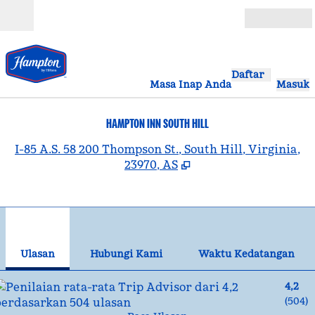
Lompati ke Konten
Buka
Daftar
Masa Inap Anda
Masuk
HAMPTON INN SOUTH HILL
,
B
I-85 A.S. 58 200 Thompson St., South Hill, Virginia,
23970, AS
1
/
12
gambar sebelumnya
gam
1 dari 12
Hubungi Kami
Ulasan
Hubungi Kami
Waktu Kedatangan
4,2
(
504
)