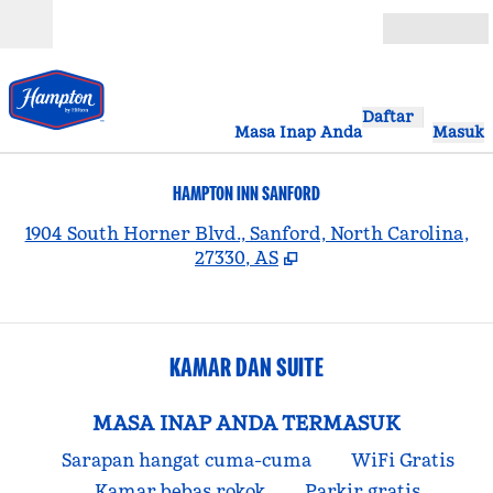
Lompati ke Konten
Buka
Daftar
Masa Inap Anda
Masuk
HAMPTON INN SANFORD
,
B
1904 South Horner Blvd., Sanford, North Carolina,
27330, AS
KAMAR DAN SUITE
MASA INAP ANDA TERMASUK
Sarapan hangat cuma-cuma
WiFi Gratis
Kamar bebas rokok
Parkir gratis