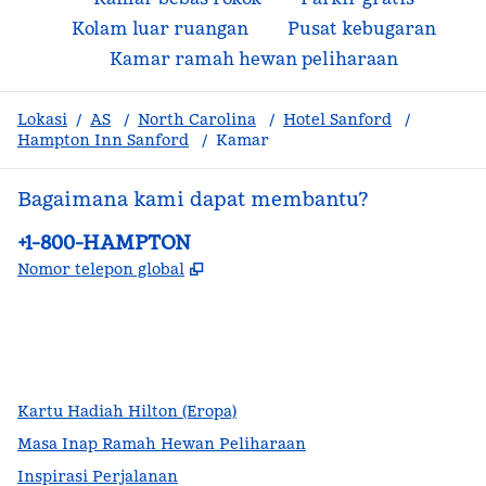
Kolam luar ruangan
Pusat kebugaran
Kamar ramah hewan peliharaan
Lokasi
/
AS
/
North Carolina
/
Hotel Sanford
/
Hampton Inn Sanford
/
Kamar
Bagaimana kami dapat membantu?
Telepon:
+1-800-HAMPTON
,
Buka tab baru
Nomor telepon global
facebook
x
instagram
,
Buka tab baru
,
Buka tab baru
,
Buka tab baru
Kartu Hadiah Hilton (Eropa)
Masa Inap Ramah Hewan Peliharaan
Inspirasi Perjalanan