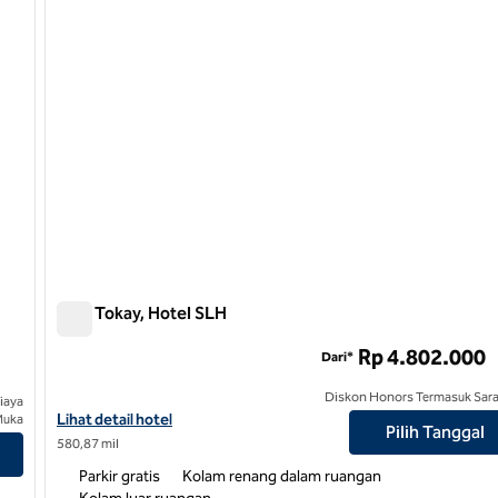
Villa Tokay, Hotel SLH
Villa Tokay, Hotel SLH
Rp 4.802.000
Dari*
Diskon Honors Termasuk Sar
iaya
Lihat detail hotel untuk Villa Tokay, Hotel SLH
Lihat detail hotel
Muka
Pilih Tanggal
580,87 mil
Parkir gratis
Kolam renang dalam ruangan