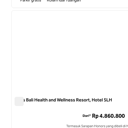
Parkir gratis
Kolam luar ruangan
1
gambar sebelumnya
1 dari 11
Gdas Bali Health and Wellness Resort, Hotel SLH
Gdas Bali Health and Wellness Resort, Hotel SLH
Rp 4.860.800
Dari*
Termasuk Sarapan Honors yang dibeli di 