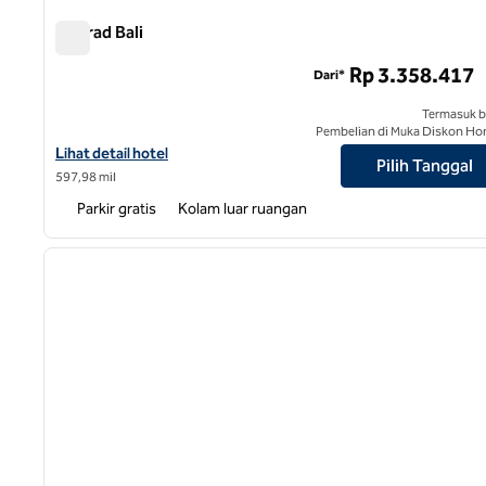
Conrad Bali
Conrad Bali
Rp 3.358.417
Dari*
Termasuk b
Pembelian di Muka Diskon Ho
Lihat perincian hotel untuk Conrad Bali
Lihat detail hotel
Pilih Tanggal
597,98 mil
Parkir gratis
Kolam luar ruangan
gambar sebelumnya
1 dari 9