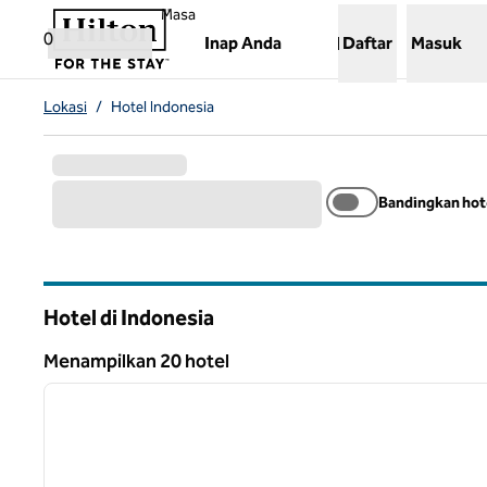
Lompati ke Konten
,
Membuka tab baru
Masa
0
Inap Anda
Daftar
Masuk
Lokasi
/
Hotel Indonesia
Bandingkan hot
Hotel di Indonesia
Menampilkan 20 hotel
1
Menampilkan 20 hotel
gambar sebelumnya
1 dari 12