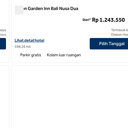
Hilton Garden Inn Bali Nusa Dua
Hilton Garden Inn Bali Nusa Dua
Rp 1.243.550
Dari*
iaya
Termasuk b
nors
Diskon Ho
Lihat perincian hotel untuk Hilton Garden Inn Bali Nusa Dua
Lihat detail hotel
Pilih Tanggal
598,26 mil
Parkir gratis
Kolam luar ruangan
1
/
9
1
gambar berikutnya
gambar sebelumnya
1 dari 11