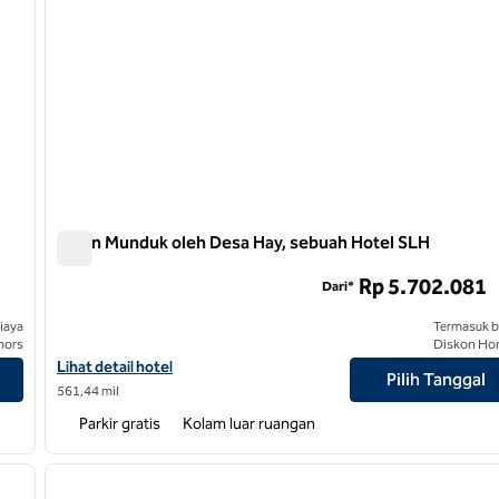
Kabin Munduk oleh Desa Hay, sebuah Hotel SLH
Kabin Munduk oleh Desa Hay, sebuah Hotel SLH
Rp 5.702.081
Dari*
iaya
Termasuk b
nors
Diskon Ho
Lihat perincian hotel untuk Kabin Munduk oleh Desa Hay, Hotel 
Lihat detail hotel
Pilih Tanggal
561,44 mil
Parkir gratis
Kolam luar ruangan
1
/
9
1
gambar berikutnya
gambar sebelumnya
1 dari 11