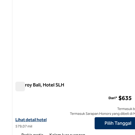
Viceroy Bali, Hotel SLH
Viceroy Bali, Hotel SLH
$635
Dari*
Termasuk b
Termasuk Sarapan Honors yang dibeli di 
Lihat perincian hotel untuk Viceroy Bali, Hotel SLH
Lihat detail hotel
Pilih Tanggal
579,07 mil