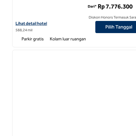
Rp 7.776.300
Dari*
Diskon Honors Termasuk Sar
Lihat perincian hotel untuk La Reserve 1785, Hotel SLH
Lihat detail hotel
Pilih Tanggal
588,24 mil
Parkir gratis
Kolam luar ruangan
1
gambar sebelumnya
1 dari 12