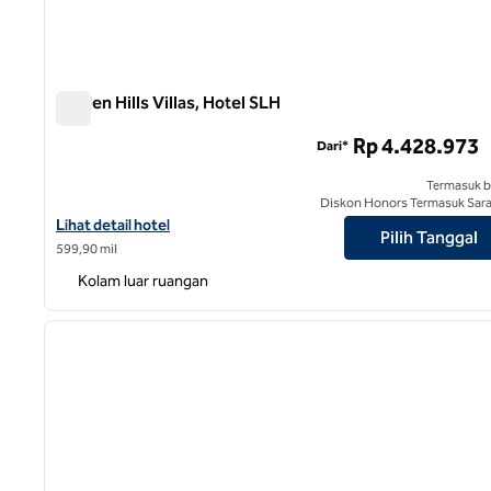
Hidden Hills Villas, Hotel SLH
Hidden Hills Villas, Hotel SLH
Rp 4.428.973
Dari*
Termasuk b
Diskon Honors Termasuk Sar
Lihat detail hotel untuk Hidden Hills Villas, Hotel SLH
Lihat detail hotel
Pilih Tanggal
599,90 mil
Kolam luar ruangan
1
gambar sebelumnya
1 dari 10