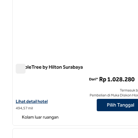
DoubleTree by Hilton Surabaya
DoubleTree by Hilton Surabaya
Rp 1.028.280
Dari*
Termasuk b
Pembelian di Muka Diskon Ho
Lihat detail hotel untuk DoubleTree by Hilton Surabaya
Lihat detail hotel
Pilih Tanggal
494,57 mil
Kolam luar ruangan
gambar sebelumnya
1 dari 9