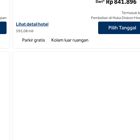
Rp 841.896
Dari*
Termasuk b
apan
Pembelian di Muka Diskon Ho
Lihat detail hotel untuk Bandara Hilton Garden Inn Bali Ngurah Ra
Lihat detail hotel
Pilih Tanggal
595,08 mil
Parkir gratis
Kolam luar ruangan
/
12
1
gambar berikutnya
gambar sebelumnya
1 dari 11