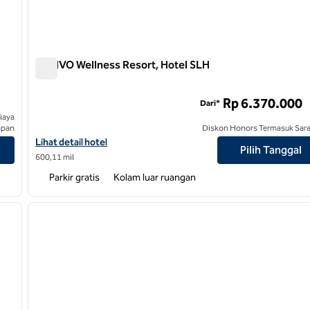
REVIVO Wellness Resort, Hotel SLH
REVIVO Wellness Resort, Hotel SLH
Rp 6.370.000
Dari*
iaya
apan
Diskon Honors Termasuk Sar
Lihat detail hotel untuk REVIVO Wellness Resort, Hotel SLH
Lihat detail hotel
Pilih Tanggal
600,11 mil
Parkir gratis
Kolam luar ruangan
/
10
1
gambar berikutnya
gambar sebelumnya
1 dari 12