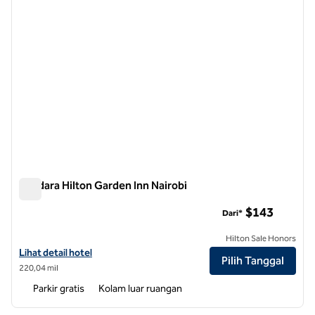
Bandara Hilton Garden Inn Nairobi
Bandara Hilton Garden Inn Nairobi
$143
Dari*
Hilton Sale Honors
Lihat detail hotel untuk Bandara Hilton Garden Inn Nairobi
Lihat detail hotel
Pilih Tanggal
220,04 mil
Parkir gratis
Kolam luar ruangan