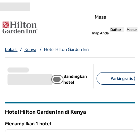
Lompati ke Konten
Masa
Daftar
Masuk
,
Membuka tab
Inap Anda
Lokasi
/
Kenya
/
Hotel Hilton Garden Inn
Bandingkan
Parkir gratis (1)
hotel
Filter yang disarank
Hotel Hilton Garden Inn di Kenya
Menampilkan 1 hotel
1
/
12
Menampilkan 1 hotel
gambar sebelumnya
gambar
1 dari 12