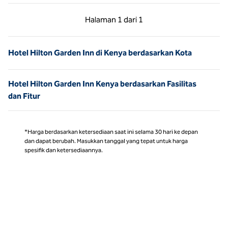
Halaman Sebelumnya, 1 dari 1
Halaman Berikutnya,
Halaman
1 dari 1
Halaman 1 dari 1
Hotel Hilton Garden Inn di Kenya berdasarkan Kota
Hotel Hilton Garden Inn Kenya berdasarkan Fasilitas
dan Fitur
*Harga berdasarkan ketersediaan saat ini selama 30 hari ke depan
dan dapat berubah. Masukkan tanggal yang tepat untuk harga
spesifik dan ketersediaannya.