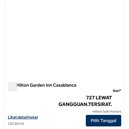
gambar sebelumnya
gambar
1 dari 12
Sud Hilton Garden Inn Casablanca
Sud Hilton Garden Inn Casablanca
Dari*
727 LEWAT
GANGGUAN.TERSIRAT.
Hilton Sale Honors
Lihat detail hotel untuk Hilton Garden Inn Casablanca Sud
Lihat detail hotel
Pilih Tanggal
162,68 mil