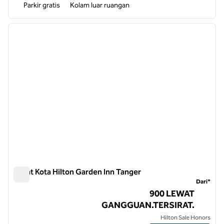
Parkir gratis
Kolam luar ruangan
1
/
12
gambar sebelumnya
gambar
1 dari 12
Pusat Kota Hilton Garden Inn Tanger
Pusat Kota Hilton Garden Inn Tanger
Dari*
900 LEWAT
GANGGUAN.TERSIRAT.
Hilton Sale Honors