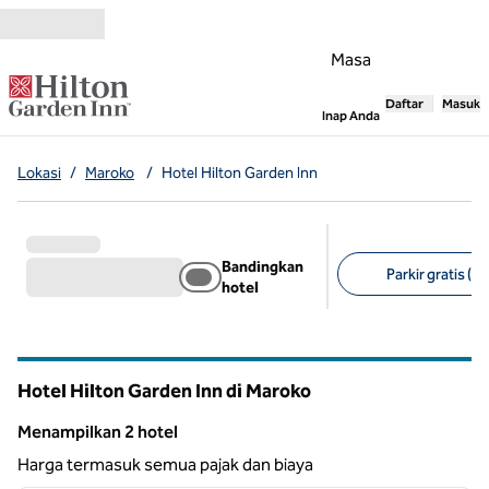
Lompati ke Konten
Masa
Daftar
Masuk
,
Membuka tab
Inap Anda
Lokasi
/
Maroko
/
Hotel Hilton Garden Inn
Bandingkan
Parkir gratis (2)
hotel
Filter yang disarank
Hotel Hilton Garden Inn di Maroko
Menampilkan 2 hotel
Menampilkan 2 hotel
Harga termasuk semua pajak dan biaya
1
/
12