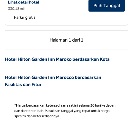
Lihat detail hotel untuk Hilton Garden Inn Tanger City Center
Lihat detail hotel
Pilih Tanggal
330,18 mil
Parkir gratis
Halaman Sebelumnya, 1 dari 1
Halaman Berikutnya,
Halaman
1 dari 1
Halaman 1 dari 1
Hotel Hilton Garden Inn Maroko berdasarkan Kota
Hotel Hilton Garden Inn Marocco berdasarkan
Fasilitas dan Fitur
*Harga berdasarkan ketersediaan saat ini selama 30 hari ke depan
dan dapat berubah. Masukkan tanggal yang tepat untuk harga
spesifik dan ketersediaannya.