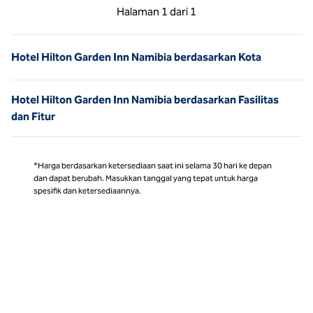
Halaman Sebelumnya, 1 dari 1
Halaman Berikutnya,
Halaman
1 dari 1
Halaman 1 dari 1
Hotel Hilton Garden Inn Namibia berdasarkan Kota
Hotel Hilton Garden Inn Namibia berdasarkan Fasilitas
dan Fitur
*Harga berdasarkan ketersediaan saat ini selama 30 hari ke depan
dan dapat berubah. Masukkan tanggal yang tepat untuk harga
spesifik dan ketersediaannya.