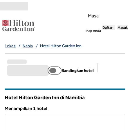
Lompati ke Konten
Masa
Daftar
Masuk
,
Membuka tab
Inap Anda
Lokasi
/
Nabia
/
Hotel Hilton Garden Inn
Bandingkan hotel
Filter yang dis
Hotel Hilton Garden Inn di Namibia
Menampilkan 1 hotel
1
/
12
Menampilkan 1 hotel
gambar sebelumnya
gambar
1 dari 12