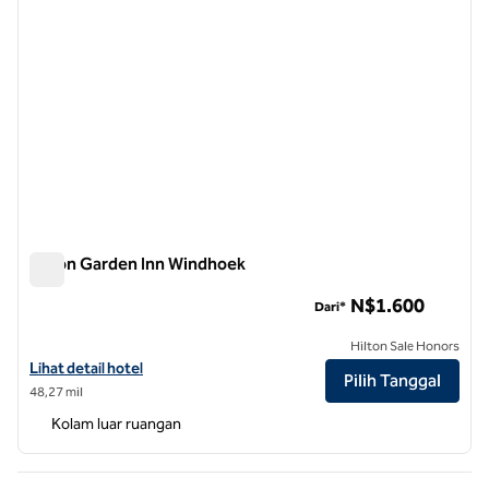
Hilton Garden Inn Windhoek
Hilton Garden Inn Windhoek
N$1.600
Dari*
Hilton Sale Honors
Lihat detail hotel untuk Hilton Garden Inn Windhoek
Lihat detail hotel
Pilih Tanggal
48,27 mil
Kolam luar ruangan