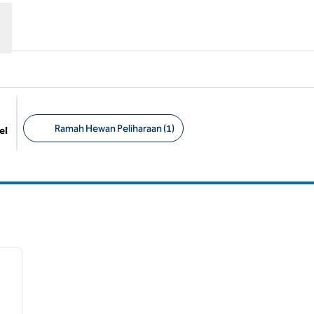
Ramah Hewan Peliharaan (1)
el
Filter yang disarankan
/
12
gambar berikutnya