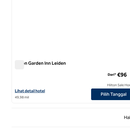
Hilton Garden Inn Leiden
Hilton Garden Inn Leiden
€96
Dari*
Hilton Sale Ho
Lihat detail hotel untuk Hilton Garden Inn Leiden
Lihat detail hotel
Pilih Tanggal
49,98 mil
Halaman
Ha