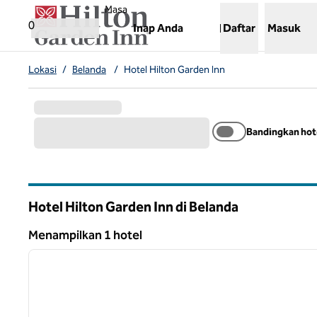
Lompati ke Konten
,
Membuka tab baru
Masa
0
Inap Anda
Daftar
Masuk
Lokasi
/
Belanda
/
Hotel Hilton Garden Inn
Bandingkan hot
Hotel Hilton Garden Inn di Belanda
Menampilkan 1 hotel
1
Menampilkan 1 hotel
gambar sebelumnya
1 dari 12