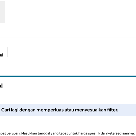
el
Filter yang disarankan
ol
Sesuaikan filter atau coba perluas pencarian Anda untuk mendapat
i. Cari lagi dengan memperluas atau menyesuaikan filter.
apat berubah. Masukkan tanggal yang tepat untuk harga spesifik dan ketersediaannya.