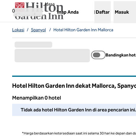
Lompati ke Konten
,
Membuka tab baru
Masa
0
Inap Anda
Daftar
Masuk
Lokasi
/
Spanyol
/
Hotel Hilton Garden Inn Mallorca
Bandingkan hot
Hotel Hilton Garden Inn dekat Mallorca, Spany
Menampilkan 0 hotel
Kami tidak dapat menemukan hotel untuk Anda di area ini. 
Tidak ada hotel Hilton Garden Inn di area pencarian in
*Harga berdasarkan ketersediaan saat ini selama 30 hari ke depan dan d