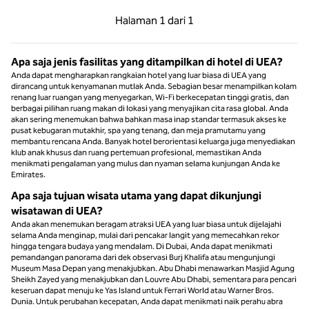
Halaman Sebelumnya, 1 dari 1
Halaman Berikutnya,
Halaman
1 dari 1
Halaman 1 dari 1
Apa saja jenis fasilitas yang ditampilkan di hotel di UEA?
Anda dapat mengharapkan rangkaian hotel yang luar biasa di UEA yang
dirancang untuk kenyamanan mutlak Anda. Sebagian besar menampilkan kolam
renang luar ruangan yang menyegarkan, Wi-Fi berkecepatan tinggi gratis, dan
berbagai pilihan ruang makan di lokasi yang menyajikan cita rasa global. Anda
akan sering menemukan bahwa bahkan masa inap standar termasuk akses ke
pusat kebugaran mutakhir, spa yang tenang, dan meja pramutamu yang
membantu rencana Anda. Banyak hotel berorientasi keluarga juga menyediakan
klub anak khusus dan ruang pertemuan profesional, memastikan Anda
menikmati pengalaman yang mulus dan nyaman selama kunjungan Anda ke
Emirates.
Apa saja tujuan wisata utama yang dapat dikunjungi
wisatawan di UEA?
Anda akan menemukan beragam atraksi UEA yang luar biasa untuk dijelajahi
selama Anda menginap, mulai dari pencakar langit yang memecahkan rekor
hingga tengara budaya yang mendalam. Di Dubai, Anda dapat menikmati
pemandangan panorama dari dek observasi Burj Khalifa atau mengunjungi
Museum Masa Depan yang menakjubkan. Abu Dhabi menawarkan Masjid Agung
Sheikh Zayed yang menakjubkan dan Louvre Abu Dhabi, sementara para pencari
keseruan dapat menuju ke Yas Island untuk Ferrari World atau Warner Bros.
Dunia. Untuk perubahan kecepatan, Anda dapat menikmati naik perahu abra