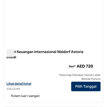
Pusat Keuangan Internasional Waldorf Astoria
Dubai
Pusat Keuangan Internasional Waldorf Astoria Dubai
AED 720
Dari*
Masa Inap Fleksibel, Hemat Lebih
Banyak Honors
Lihat perincian hotel untuk Waldorf Astoria Dubai International Finan
Lihat detail hotel
Pilih Tanggal
116,13 mil
Kolam luar ruangan