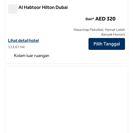
Kota Al Habtoor Hilton Dubai
Kota Al Habtoor Hilton Dubai
AED 320
Dari*
Masa Inap Fleksibel, Hemat Lebih
Banyak Honors
Lihat detail hotel untuk Hilton Dubai Al Habtoor City
Lihat detail hotel
Pilih Tanggal
113,67 mil
Kolam luar ruangan
1
/
12
gambar sebelumnya
gambar
1 dari 12