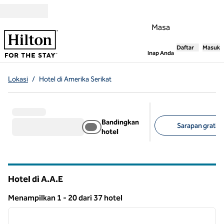
Lompati ke Konten
Masa
Daftar
Masuk
,
Membuka tab
Inap Anda
Lokasi
/
Hotel di Amerika Serikat
Bandingkan
Sarapan gratis (
hotel
Filter yang disarank
Hotel di A.A.E
Menampilkan 1 - 20 dari 37 hotel
1
/
12
Menampilkan 37 hotel
gambar sebelumnya
gambar
1 dari 12