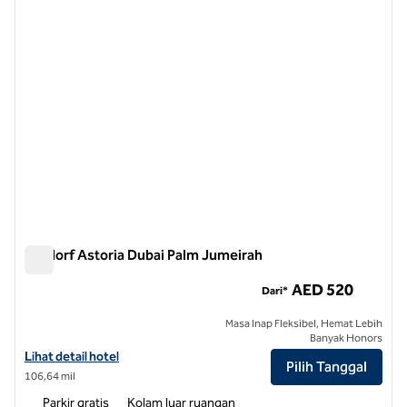
Waldorf Astoria Dubai Palm Jumeirah
Waldorf Astoria Dubai Palm Jumeirah
AED 520
Dari*
Masa Inap Fleksibel, Hemat Lebih
Banyak Honors
Lihat perincian hotel untuk Waldorf Astoria Dubai Palm Jumeirah
Lihat detail hotel
Pilih Tanggal
106,64 mil
Parkir gratis
Kolam luar ruangan