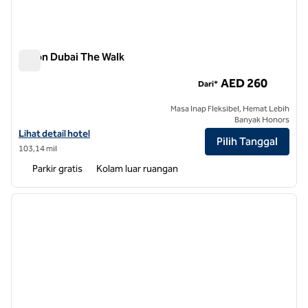
Hilton Dubai The Walk
Hilton Dubai The Walk
AED 260
Dari*
Masa Inap Fleksibel, Hemat Lebih
Banyak Honors
Lihat detail hotel untuk Hilton Dubai The Walk
Lihat detail hotel
Pilih Tanggal
103,14 mil
Parkir gratis
Kolam luar ruangan
1
/
12
gambar sebelumnya
gambar
1 dari 12