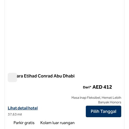
Menara Etihad Conrad Abu Dhabi
Menara Etihad Conrad Abu Dhabi
AED 412
Dari*
Masa Inap Fleksibel, Hemat Lebih
Banyak Honors
Lihat perincian hotel untuk Conrad Etihad Conrad Abu Dhabi
Lihat detail hotel
Pilih Tanggal
37,63 mil
Parkir gratis
Kolam luar ruangan
1
/
12