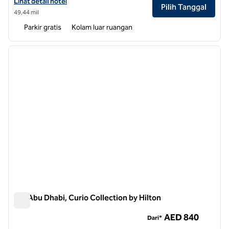
Lihat detail hotel untuk Hilton Abu Dhabi Yas Island
Lihat detail hotel
Pilih Tanggal
49,44 mil
Parkir gratis
Kolam luar ruangan
1
/
12
gambar sebelumnya
gambar
1 dari 12
WB Abu Dhabi, Curio Collection by Hilton
WB Abu Dhabi, Curio Collection by Hilton
AED 840
Dari*