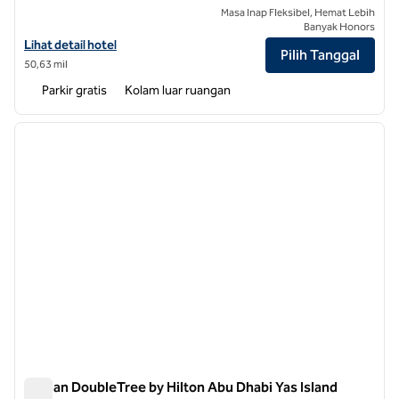
Masa Inap Fleksibel, Hemat Lebih
Banyak Honors
Lihat detail hotel untuk The WB Abu Dhabi, Curio Collection by Hilton
Lihat detail hotel
Pilih Tanggal
50,63 mil
Parkir gratis
Kolam luar ruangan
1
/
12
gambar sebelumnya
gambar
1 dari 12
Hunian DoubleTree by Hilton Abu Dhabi Yas Island