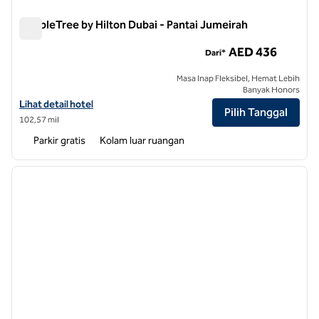
DoubleTree by Hilton Dubai - Pantai Jumeirah
DoubleTree by Hilton Dubai - Pantai Jumeirah
AED 436
Dari*
Masa Inap Fleksibel, Hemat Lebih
Banyak Honors
Lihat detail hotel DoubleTree by Hilton Dubai - Pantai Jumeirah
Lihat detail hotel
Pilih Tanggal
102,57 mil
Parkir gratis
Kolam luar ruangan
1
/
12
gambar sebelumnya
gambar
1 dari 12