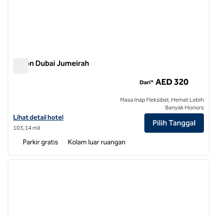
Hilton Dubai Jumeirah
Hilton Dubai Jumeirah
AED 320
Dari*
Masa Inap Fleksibel, Hemat Lebih
Banyak Honors
Lihat detail hotel untuk Hilton Dubai Jumeirah
Lihat detail hotel
Pilih Tanggal
103,14 mil
Parkir gratis
Kolam luar ruangan
1
/
12
gambar sebelumnya
gambar
1 dari 12