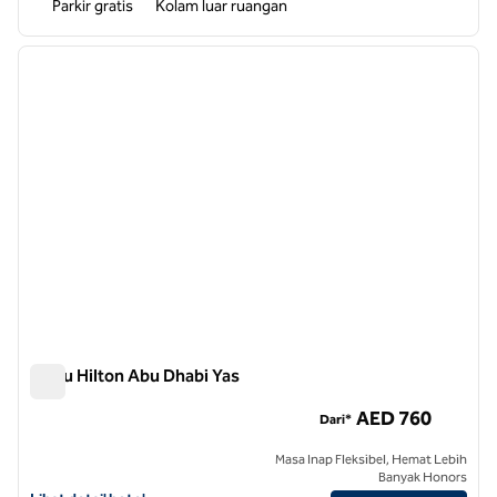
Parkir gratis
Kolam luar ruangan
1
/
12
gambar sebelumnya
gambar
1 dari 12
Pulau Hilton Abu Dhabi Yas
Pulau Hilton Abu Dhabi Yas
AED 760
Dari*
Masa Inap Fleksibel, Hemat Lebih
Banyak Honors