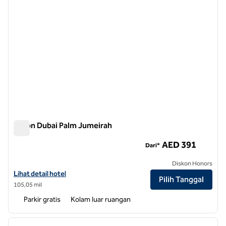
Hilton Dubai Palm Jumeirah
Hilton Dubai Palm Jumeirah
AED 391
Dari*
Diskon Honors
Lihat detail hotel untuk Hilton Dubai Palm Jumeirah
Lihat detail hotel
Pilih Tanggal
105,05 mil
Parkir gratis
Kolam luar ruangan
1
/
9
gambar sebelumnya
gambar
1 dari 9