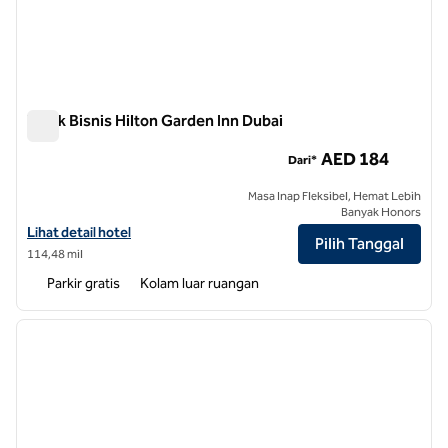
Teluk Bisnis Hilton Garden Inn Dubai
Teluk Bisnis Hilton Garden Inn Dubai
AED 184
Dari*
Masa Inap Fleksibel, Hemat Lebih
Banyak Honors
Lihat detail hotel untuk Hilton Garden Inn Dubai Business Bay
Lihat detail hotel
Pilih Tanggal
114,48 mil
Parkir gratis
Kolam luar ruangan
1
/
12
gambar sebelumnya
gambar
1 dari 12