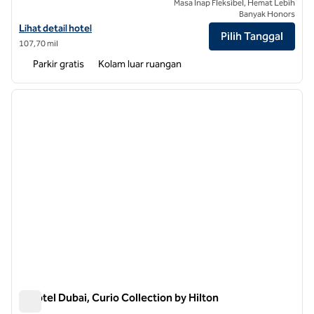
Masa Inap Fleksibel, Hemat Lebih
Banyak Honors
Lihat detail hotel untuk Hilton Garden Inn Dubai, Mall Avenue
Lihat detail hotel
Pilih Tanggal
107,70 mil
Parkir gratis
Kolam luar ruangan
1
/
11
gambar sebelumnya
gambar
1 dari 11
V Hotel Dubai, Curio Collection by Hilton
V Hotel Dubai, Curio Collection by Hilton