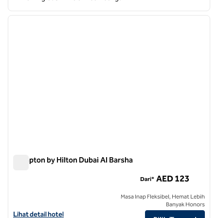
1
/
12
gambar sebelumnya
gambar
1 dari 12
Hampton by Hilton Dubai Al Barsha
Hampton by Hilton Dubai Al Barsha
AED 123
Dari*
Masa Inap Fleksibel, Hemat Lebih
Banyak Honors
Lihat detail hotel untuk Hampton by Hilton Dubai Al Barsha
Lihat detail hotel