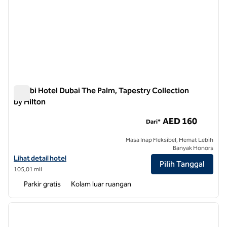
Tumbi Hotel Dubai The Palm, Tapestry Collection
by Hilton
Tumbi Hotel Dubai The Palm, Tapestry Collection by Hilton
AED 160
Dari*
Masa Inap Fleksibel, Hemat Lebih
Banyak Honors
Lihat detail hotel untuk Tumbi Hotel Dubai The Palm, Tapestry Collec
Lihat detail hotel
Pilih Tanggal
105,01 mil
Parkir gratis
Kolam luar ruangan
1
/
12
gambar sebelumnya
gambar
1 dari 12