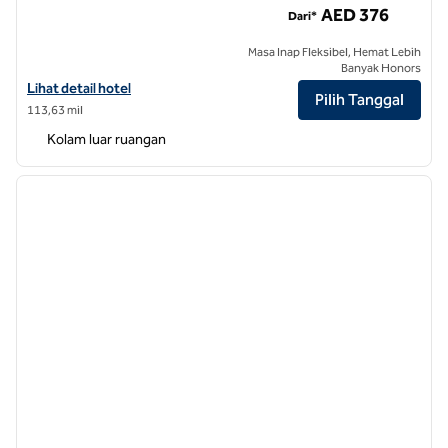
AED 376
Dari*
Masa Inap Fleksibel, Hemat Lebih
Banyak Honors
Lihat detail hotel untuk V Hotel Dubai, Curio Collection by Hilton
Lihat detail hotel
Pilih Tanggal
113,63 mil
Kolam luar ruangan
1
/
12
gambar sebelumnya
gambar
1 dari 12