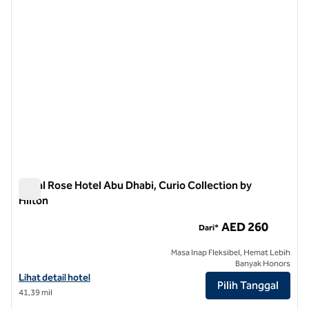
Royal Rose Hotel Abu Dhabi, Curio Collection by
Hilton
Royal Rose Hotel Abu Dhabi, Curio Collection by Hilton
AED 260
Dari*
Masa Inap Fleksibel, Hemat Lebih
Banyak Honors
Lihat detail hotel untuk Royal Rose Hotel Abu Dhabi, Curio Collection
Lihat detail hotel
Pilih Tanggal
41,39 mil