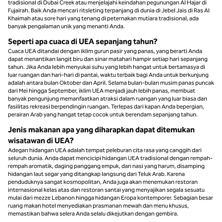
tradisional di Dubai Creek atau menjelajahi keindahan pegunungan Al Hajar di
Fujairah. Baik Anda mencari ritsleting terpanjang di dunia di Jebel Jais di Ras Al
Khaimah atau sore hari yang tenang di peternakan mutiara tradisional, ada
banyak pengalaman unik yang menanti Anda.
Seperti apa cuaca di UEA sepanjang tahun?
Cuaca UEA ditandai dengan iklim gurun pasir yang panas, yang berarti Anda
dapat menantikan langit biru dan sinar matahari hampir setiap hari sepanjang
tahun. Jika Anda lebih menyukai suhu yang lebih hangat untuk bertamasya di
luar ruangan dan hari-hari di pantai, waktu terbaik bagi Anda untuk berkunjung
adalah antara bulan Oktober dan April. Selama bulan-bulan musim panas puncak
dari Mei hingga September, iklim UEA menjadi jauh lebih panas, membuat
banyak pengunjung memanfaatkan atraksi dalam ruangan yang luar biasa dan
fasilitas rekreasi berpendingin ruangan. Terlepas dari kapan Anda bepergian,
perairan Arab yang hangat tetap cocok untuk berendam sepanjang tahun.
Jenis makanan apa yang diharapkan dapat ditemukan
wisatawan di UEA?
Adegan hidangan UEA adalah tempat peleburan cita rasa yang canggih dari
seluruh dunia. Anda dapat mencicipi hidangan UEA tradisional dengan rempah-
rempah aromatik, daging panggang empuk, dan nasi yang harum, disamping
hidangan laut segar yang ditangkap langsung dari Teluk Arab. Karena
penduduknya sangat kosmopolitan, Anda juga akan menemukan restoran
internasional kelas atas dan restoran santai yang menyajikan segala sesuatu
mulai dari mezze Lebanon hingga hidangan Eropa kontemporer. Sebagian besar
ruang makan hotel menyediakan prasmanan mewah dan menu khusus,
memastikan bahwa selera Anda selalu dikejutkan dengan gembira.