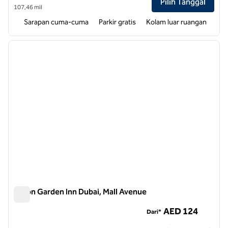
Pilih Tanggal
107,46 mil
Sarapan cuma-cuma
Parkir gratis
Kolam luar ruangan
1
/
12
gambar sebelumnya
gambar
1 dari 12
Hilton Garden Inn Dubai, Mall Avenue
Hilton Garden Inn Dubai, Mall Avenue
AED 124
Dari*