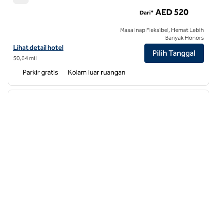
Hunian DoubleTree by Hilton Abu Dhabi Yas Island
AED 520
Dari*
Masa Inap Fleksibel, Hemat Lebih
Banyak Honors
Lihat detail hotel untuk DoubleTree by Hilton Abu Dhabi Yas Island 
Lihat detail hotel
Pilih Tanggal
50,64 mil
Parkir gratis
Kolam luar ruangan
1
/
12
gambar sebelumnya
gambar
1 dari 12