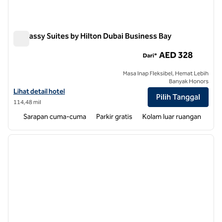
Embassy Suites by Hilton Dubai Business Bay
Embassy Suites by Hilton Dubai Business Bay
AED 328
Dari*
Masa Inap Fleksibel, Hemat Lebih
Banyak Honors
Lihat detail hotel untuk Embassy Suites by Hilton Dubai Business Bay
Lihat detail hotel
Pilih Tanggal
114,48 mil
Sarapan cuma-cuma
Parkir gratis
Kolam luar ruangan
1
/
12
gambar sebelumnya
gambar
1 dari 12