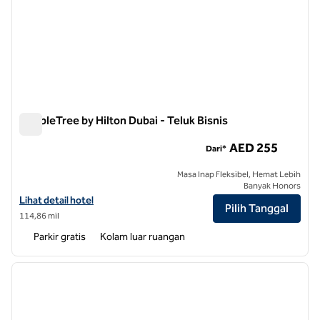
DoubleTree by Hilton Dubai - Teluk Bisnis
DoubleTree by Hilton Dubai - Teluk Bisnis
AED 255
Dari*
Masa Inap Fleksibel, Hemat Lebih
Banyak Honors
Lihat detail hotel untuk DoubleTree by Hilton Dubai - Business Bay
Lihat detail hotel
Pilih Tanggal
114,86 mil
Parkir gratis
Kolam luar ruangan
1
/
11
gambar sebelumnya
gambar
1 dari 11