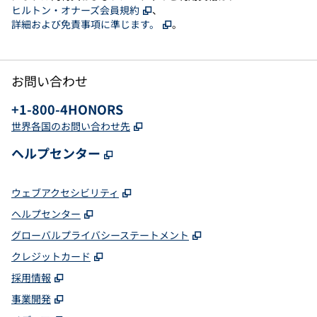
、
新しいタブで開きます
ヒルトン・オナーズ会員規約
、
、
新しいタブで開きます
詳細および免責事項に準じます。
。
お問い合わせ
電話：
+1-800-4HONORS
,
新しいタブで開きます
世界各国のお問い合わせ先
,
新しいタブで開きます
ヘルプセンター
,
新しいタブで開きます
ウェブアクセシビリティ
,
新しいタブで開きます
ヘルプセンター
,
新しいタブで開きま
グローバルプライバシーステートメント
,
新しいタブで開きます
クレジットカード
,
新しいタブで開きます
採用情報
,
新しいタブで開きます
事業開発