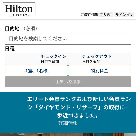
コンテンツに移動
ご滞在情報
ご入会
サインイン
目的地
（
必須
）
日程
チェックイン
チェックアウト
日付を追加
日付を追加
1室、1名様
特別料金
ホテルを検索
エリート会員ランクおよび新しい会員ラン
ク「ダイヤモンド・リザーブ」の取得に一
歩近づきました。
詳細情報