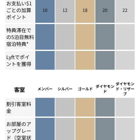
お支払い$1
ごとの加算
10
12
18
20
22
メンバー 10
シルバー 12
ゴールド 18
ダイヤモンド 20
ダイヤモン
ポイント
特典滞在で
の5泊目無料
メンバーを除く
宿泊特典*
シルバーを含む
ゴールドを含む
ダイヤモンドを含
ダイヤモ
Lyftでポイ
ントを獲得
メンバーを含む
シルバーを含む
ゴールドを含む
ダイヤモンドを含
ダイヤモ
ダイヤモン
ダイヤモン
客室
メンバー
シルバー
ゴールド
ド・リザー
ド
ブ
割引客室料
金
メンバーを含む
シルバーを含む
ゴールドを含む
ダイヤモンドを含
ダイヤモ
お部屋のア
ップグレー
ド（空室状