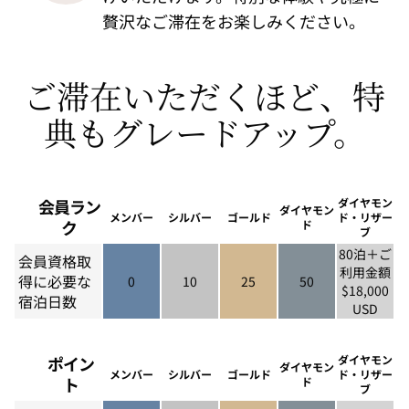
贅沢なご滞在をお楽しみください。
ご滞在いただくほど、特
典もグレードアップ。
会員ラン
ダイヤモン
ダイヤモン
メンバー
シルバー
ゴールド
ド・リザー
ク
ド
ブ
80泊＋ご
会員資格取
利用金額
得に必要な
0
10
25
50
$18,000
メンバー 0
シルバー 10
ゴールド 25
ダイヤモンド 50
宿泊日数
USD
ダイヤモンド
ポイン
ダイヤモン
ダイヤモン
メンバー
シルバー
ゴールド
ド・リザー
ト
ド
ブ