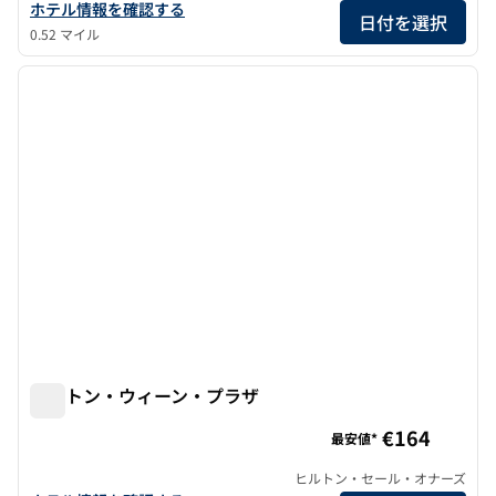
ヒルトン・ウィーン・パークのホテルの詳細を表示
ホテル情報を確認する
日付を選択
0.52 マイル
1
/
12
前の画像
次の画
1/12
ヒルトン・ウィーン・プラザ
ヒルトン・ウィーン・プラザ
€164
最安値*
ヒルトン・セール・オナーズ