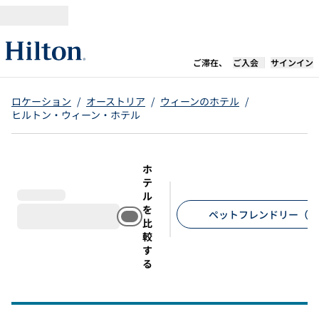
コンテンツに移動
新しいタブで開き
ご滞在、
ご入会
サインイン
ロケーション
/
オーストリア
/
ウィーンのホテル
/
ヒルトン・ウィーン・ホテル
ホ
テ
ル
を
ペットフレンドリー（3
比
較
推奨フィルター
す
る