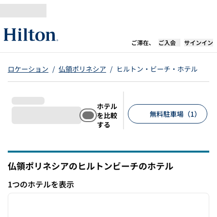
コンテンツに移動
新しいタブで開き
ご滞在、
ご入会
サインイン
ロケーション
/
仏領ポリネシア
/
ヒルトン・ビーチ・ホテル
ホテル
無料駐車場（1）
を比較
する
推奨フィルター
仏領ポリネシアのヒルトンビーチのホテル
1つのホテルを表示
1
/
12
1つのホテルを表示
前の画像
次の画
1/12