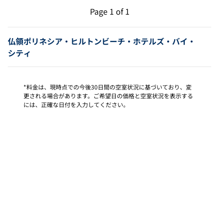
前のページ（1/1）
次のページ（1/1）
Page
1 of 1
Page 1 of 1
仏領ポリネシア・ヒルトンビーチ・ホテルズ・バイ・
シティ
*料金は、現時点での今後30日間の空室状況に基づいており、変
更される場合があります。ご希望日の価格と空室状況を表示する
には、正確な日付を入力してください。