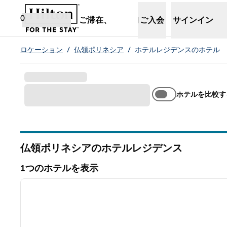
コンテンツに移動
新しいタブで開きます
0
ご滞在、
ご入会
サインイン
ロケーション
/
仏領ポリネシア
/
ホテルレジデンスのホテル
ホテルを比較す
仏領ポリネシアのホテルレジデンス
1つのホテルを表示
1
1つのホテルを表示
前の画像
1/12