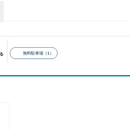
無料駐車場（1）
る
推奨フィルター
/
12
次の画像