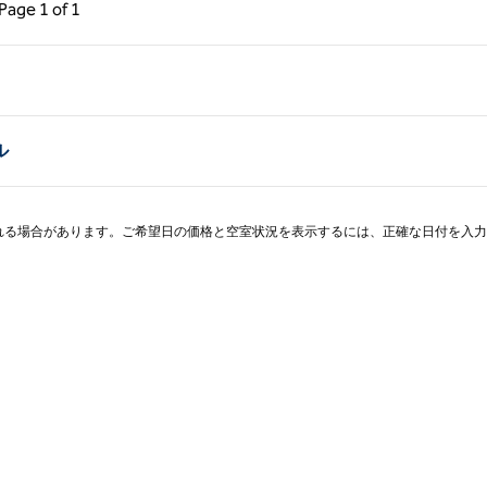
ページ（1/1）
次のページ（1/1）
Page
1 of 1
Page 1 of 1
ル
される場合があります。ご希望日の価格と空室状況を表示するには、正確な日付を入力