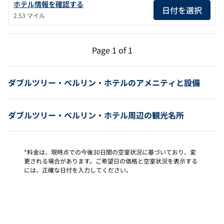
ダブルツリーbyヒルトン・ベルリン・クダムの詳細を見る
ホテル情報を確認する
日付を選択
2.53 マイル
前のページ（1/1）
次のページ（1/1）
Page
1 of 1
Page 1 of 1
ダブルツリー・ベルリン・ホテルのアメニティと設備
ダブルツリー・ベルリン・ホテル周辺の観光名所
*料金は、現時点での今後30日間の空室状況に基づいており、変
更される場合があります。ご希望日の価格と空室状況を表示する
には、正確な日付を入力してください。