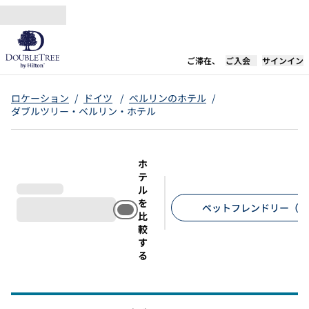
コンテンツに移動
新しいタブで開き
ご滞在、
ご入会
サインイン
ロケーション
/
ドイツ
/
ベルリンのホテル
/
ダブルツリー・ベルリン・ホテル
ホ
テ
ル
を
ペットフレンドリー（1
比
較
推奨フィルター
す
る